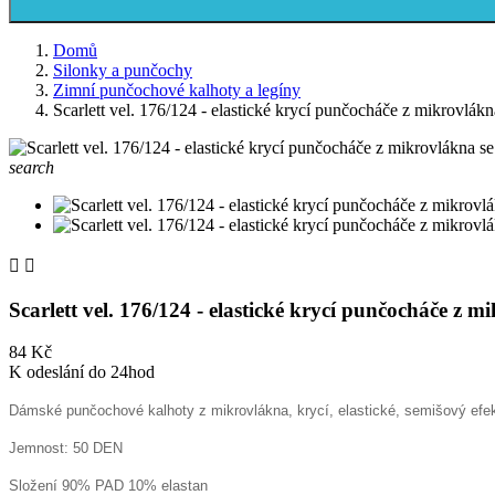
Domů
Silonky a punčochy
Zimní punčochové kalhoty a legíny
Scarlett vel. 176/124 - elastické krycí punčocháče z mikrovlá
search


Scarlett vel. 176/124 - elastické krycí punčocháče z 
84 Kč
K odeslání do 24hod
Dámské punčochové kalhoty z mikrovlákna, krycí, elastické, semišový efekt
Jemnost: 50 DEN
Složení 90% PAD 10% elastan