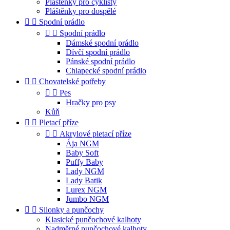
Pláštěnky pro cyklisty
Pláštěnky pro dospělé


Spodní prádlo


Spodní prádlo
Dámské spodní prádlo
Dívčí spodní prádlo
Pánské spodní prádlo
Chlapecké spodní prádlo


Chovatelské potřeby


Pes
Hračky pro psy
Kůň


Pletací příze


Akrylové pletací příze
Ája NGM
Baby Soft
Puffy Baby
Lady NGM
Lady Batik
Lurex NGM
Jumbo NGM


Silonky a punčochy
Klasické punčochové kalhoty
Nadměrné punčochové kalhoty