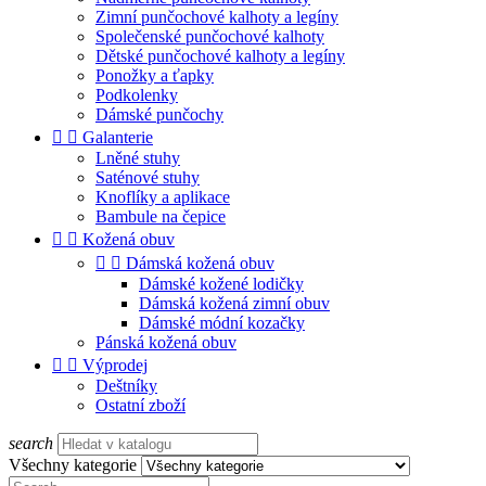
Zimní punčochové kalhoty a legíny
Společenské punčochové kalhoty
Dětské punčochové kalhoty a legíny
Ponožky a ťapky
Podkolenky
Dámské punčochy


Galanterie
Lněné stuhy
Saténové stuhy
Knoflíky a aplikace
Bambule na čepice


Kožená obuv


Dámská kožená obuv
Dámské kožené lodičky
Dámská kožená zimní obuv
Dámské módní kozačky
Pánská kožená obuv


Výprodej
Deštníky
Ostatní zboží
search
Všechny kategorie