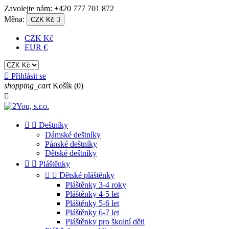
Zavolejte nám:
+420 777 701 872
Měna:
CZK Kč

CZK Kč
EUR €

Přihlásit se
shopping_cart
Košík
(0)



Deštníky
Dámské deštníky
Pánské deštníky
Dětské deštníky


Pláštěnky


Dětské pláštěnky
Pláštěnky 3-4 roky
Pláštěnky 4-5 let
Pláštěnky 5-6 let
Pláštěnky 6-7 let
Pláštěnky pro školní děti