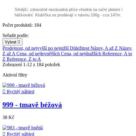
Silnější, zdravotně nezávadná příze vhodná na ruční pletení i
háčkování. Klubíčka se prodávají v návinu 100g - cca 147m.
Počet produktů: 184
Seřadit podle:
Vybrat

Prodejnost, od nejvyšší po nejnižší
Důležitost
Název, A až Z
Název,
Z až A
Cena, od nejlevnějších
Cena, od nejdražších
Reference, A to
Z
Reference, Z to A
Zobrazení 1-12 z 184 položek
Aktivní filtry

Rychlý náhled
999 - tmavě béžová
38 Kč

Rychlý náhled