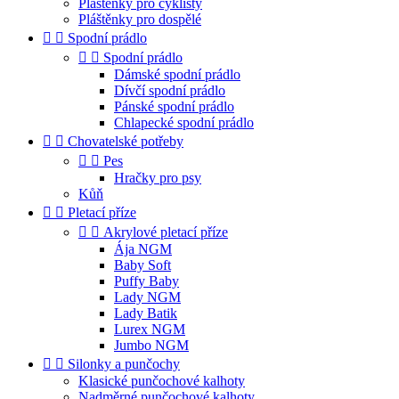
Pláštěnky pro cyklisty
Pláštěnky pro dospělé


Spodní prádlo


Spodní prádlo
Dámské spodní prádlo
Dívčí spodní prádlo
Pánské spodní prádlo
Chlapecké spodní prádlo


Chovatelské potřeby


Pes
Hračky pro psy
Kůň


Pletací příze


Akrylové pletací příze
Ája NGM
Baby Soft
Puffy Baby
Lady NGM
Lady Batik
Lurex NGM
Jumbo NGM


Silonky a punčochy
Klasické punčochové kalhoty
Nadměrné punčochové kalhoty