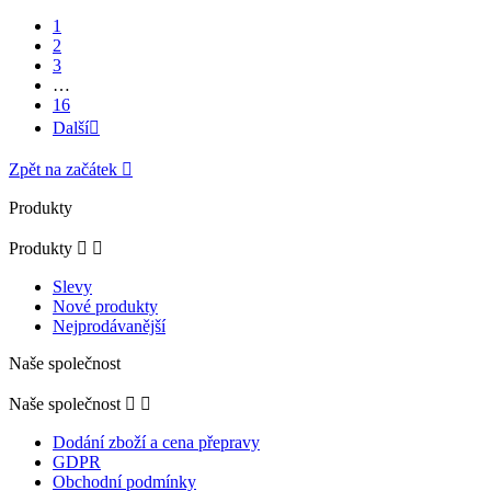
1
2
3
…
16
Další

Zpět na začátek

Produkty
Produkty


Slevy
Nové produkty
Nejprodávanější
Naše společnost
Naše společnost


Dodání zboží a cena přepravy
GDPR
Obchodní podmínky