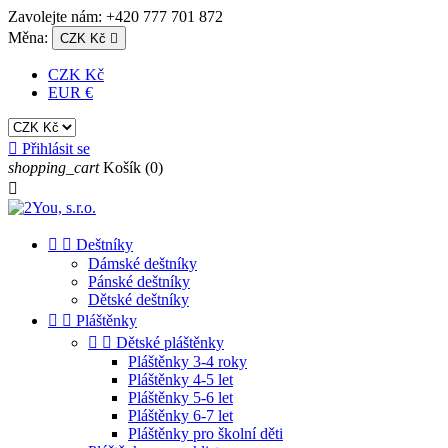
Zavolejte nám:
+420 777 701 872
Měna:
CZK Kč

CZK Kč
EUR €

Přihlásit se
shopping_cart
Košík
(0)



Deštníky
Dámské deštníky
Pánské deštníky
Dětské deštníky


Pláštěnky


Dětské pláštěnky
Pláštěnky 3-4 roky
Pláštěnky 4-5 let
Pláštěnky 5-6 let
Pláštěnky 6-7 let
Pláštěnky pro školní děti