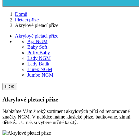
Domů
Pletací příze
Akrylové pletací příze
Akrylové pletací příze
Ája NGM
Baby Soft
Puffy Baby
Lady NGM
Lady Batik
Lurex NGM
Jumbo NGM

OK
Akrylové pletací příze
Nabízíme Vám široký sortiment akrylových přízí od renomované
značky NGM. V nabídce máme klasické příze, batikované, zimní,
dětské.... U nás si vybere určitě každý.