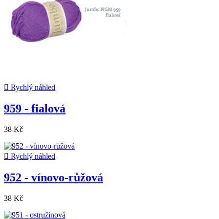

Rychlý náhled
959 - fialová
38 Kč

Rychlý náhled
952 - vínovo-růžová
38 Kč