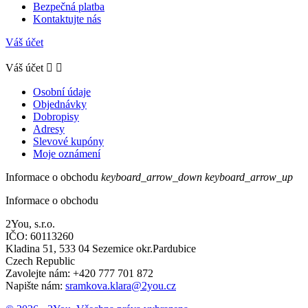
Bezpečná platba
Kontaktujte nás
Váš účet
Váš účet


Osobní údaje
Objednávky
Dobropisy
Adresy
Slevové kupóny
Moje oznámení
Informace o obchodu
keyboard_arrow_down
keyboard_arrow_up
Informace o obchodu
2You, s.r.o.
IČO: 60113260
Kladina 51, 533 04 Sezemice okr.Pardubice
Czech Republic
Zavolejte nám:
+420 777 701 872
Napište nám:
sramkova.klara@2you.cz