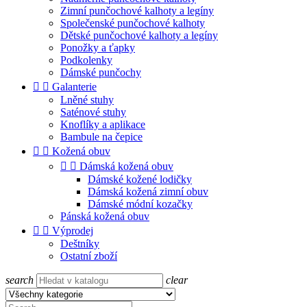
Zimní punčochové kalhoty a legíny
Společenské punčochové kalhoty
Dětské punčochové kalhoty a legíny
Ponožky a ťapky
Podkolenky
Dámské punčochy


Galanterie
Lněné stuhy
Saténové stuhy
Knoflíky a aplikace
Bambule na čepice


Kožená obuv


Dámská kožená obuv
Dámské kožené lodičky
Dámská kožená zimní obuv
Dámské módní kozačky
Pánská kožená obuv


Výprodej
Deštníky
Ostatní zboží
search
clear