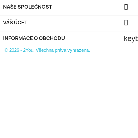

NAŠE SPOLEČNOST

VÁŠ ÚČET
key
INFORMACE O OBCHODU
© 2026 - 2You. Všechna práva vyhrazena.