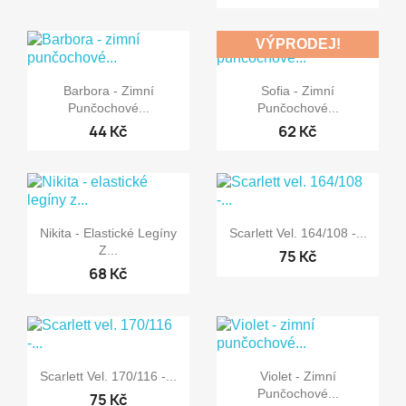
+34
VÝPRODEJ!


Rychlý náhled
Rychlý náhled
Barbora - Zimní
Sofia - Zimní
Punčochové...
Punčochové...
44 Kč
62 Kč


Rychlý náhled
Rychlý náhled
Nikita - Elastické Legíny
Scarlett Vel. 164/108 -...
Z...
75 Kč
+1
+34
68 Kč


Rychlý náhled
Rychlý náhled
Scarlett Vel. 170/116 -...
Violet - Zimní
Punčochové...
75 Kč