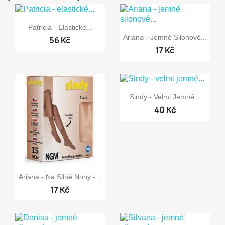

Rychlý náhled
Patricia - Elastické...

Rychlý náhled
Ariana - Jemné Silonové...
56 Kč
17 Kč

Rychlý náhled
Sindy - Velmi Jemné...
40 Kč

Rychlý náhled
Ariana - Na Silné Nohy -...
17 Kč