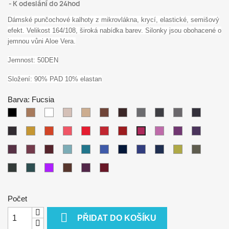
K odeslání do 24hod
Dámské punčochové kalhoty z mikrovlákna, krycí, elastické, semišový
efekt. Velikost 164/108, široká nabídka barev.
Silonky jsou obohacené o
jemnou vůni Aloe Vera.
Jemnost: 50DEN
Složení: 90% PAD 10% elastan
Barva: Fucsia
Nero
Noiset
Bianco
Avorio
Beige
Glace
Moka
Smog
Grey
Cenere
Antracite
(černá)
(tělová)
(bílá)
Fumo
Mustard
Sunset
Coralo
Red
Rot
Rubino
Azalea
Violet
Lilac
Fucsia
Melanzana
Porto
Wine
Turchese
Cobalto
Royal
Blue
Bluette
Marine
Verde
Militare
Bottiglia
Smeraldo
Magenta
Maron
Purple
Bordeaux
Počet

PŘIDAT DO KOŠÍKU