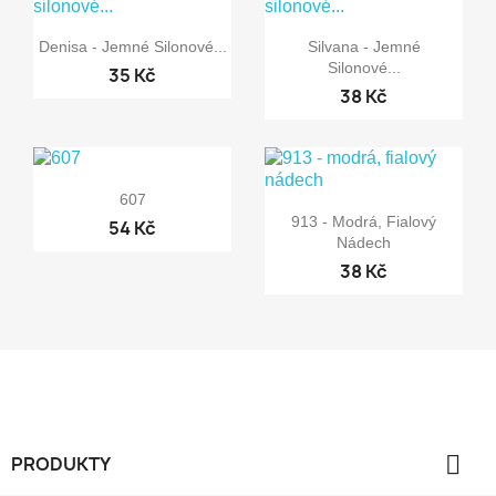


Rychlý náhled
Rychlý náhled
Denisa - Jemné Silonové...
Silvana - Jemné
Silonové...
35 Kč
38 Kč

Rychlý náhled
607

Rychlý náhled
913 - Modrá, Fialový
54 Kč
Nádech
38 Kč

PRODUKTY