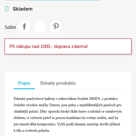

Skladem
Sdílet
Při nákupu nad 1000,- doprava zdarma!
Popis
Detaily produktu
Dámské punčochové kalhoty z mikrovlákna Scarlett 50DEN, z produkce
českého výrobce značky Darren, jsou jedny z nejoblíbenějších punčoch pro
chladnější počasí. Díky opravdu široké škále barev a odstínů se semišovým
efektem, si vyberete právě tu pravou kombinaci ke svému outfitu, aniž by
jste museli dělat kompromisy. Vyšší podíl elastanu zaručuje skvělé přilnutí
k tělu a svobodu pohybu.