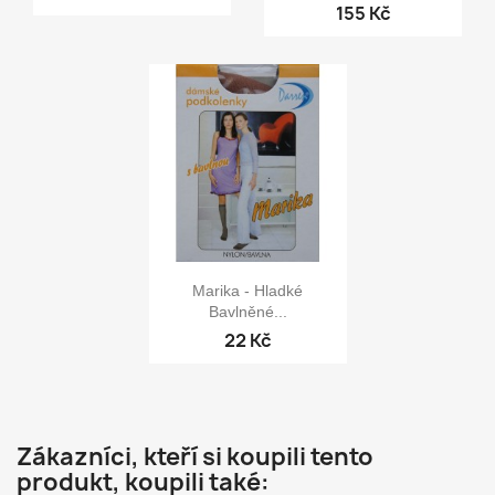
+34
155 Kč

Rychlý náhled
Marika - Hladké
Bavlněné...
22 Kč
Zákazníci, kteří si koupili tento
produkt, koupili také: