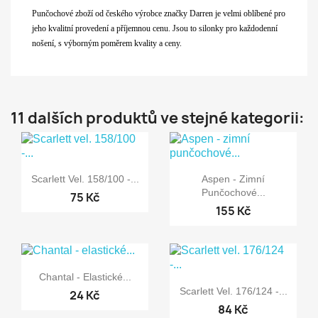
Punčochové zboží od českého výrobce značky Darren je velmi oblíbené pro
jeho kvalitní provedení a příjemnou cenu. Jsou to silonky pro každodenní
nošení, s výborným poměrem kvality a ceny.
11 dalších produktů ve stejné kategorii:


Rychlý náhled
Rychlý náhled
Scarlett Vel. 158/100 -...
Aspen - Zimní
Punčochové...
75 Kč
+34
155 Kč

Rychlý náhled
Chantal - Elastické...

Rychlý náhled
Scarlett Vel. 176/124 -...
24 Kč
84 Kč