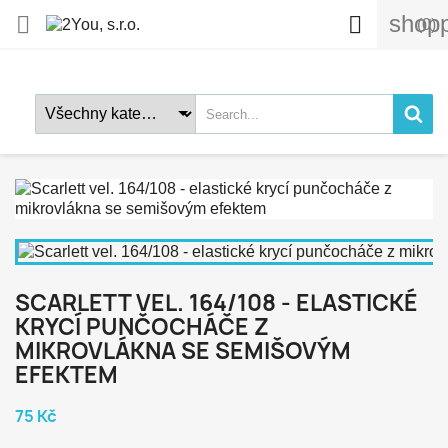
shopp


(0)
SCARLETT VEL. 164/108 - ELASTICKÉ
KRYCÍ PUNČOCHÁČE Z
MIKROVLÁKNA SE SEMIŠOVÝM
EFEKTEM
75 Kč