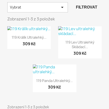

Vybrat
FILTROVAT
Zobrazení 1-3 z 3 položek
Rychlý náhled

119 Králík Ultralehký...
Rychlý náhled

119 Lev Ultralehký
309 Kč
Skládací...
309 Kč
Rychlý náhled

119 Panda Ultralehký...
309 Kč
Zobrazení 1-3 z 3 položek