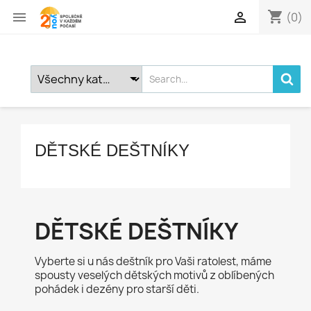
shopping_cart


(0)
DĚTSKÉ DEŠTNÍKY
DĚTSKÉ DEŠTNÍKY
Vyberte si u nás deštník pro Vaši ratolest, máme
spousty veselých dětských motivů z oblíbených
pohádek i dezény pro starší děti.