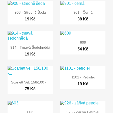


Rychlý náhled
Rychlý náhled
908 - Středně Šedá
901 - Černá
19 Kč
38 Kč

Rychlý náhled
609

Rychlý náhled
914 - Tmavá Šedohnědá
54 Kč
19 Kč

Rychlý náhled
1101 - Petrolej

Rychlý náhled
Scarlett Vel. 158/100 -...
19 Kč
75 Kč


Rychlý náhled
Rychlý náhled
603
926 - Zářivá Petrolej