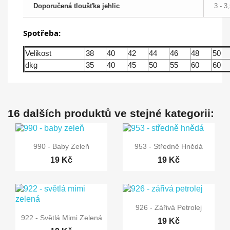
Doporučená tloušťka jehlic
3 - 3
Spotřeba:
Velikost
38
40
42
44
46
48
50
dkg
35
40
45
50
55
60
60
16 dalších produktů ve stejné kategorii:


Rychlý náhled
Rychlý náhled
990 - Baby Zeleň
953 - Středně Hnědá
19 Kč
19 Kč

Rychlý náhled
926 - Zářivá Petrolej

Rychlý náhled
922 - Světlá Mimi Zelená
19 Kč