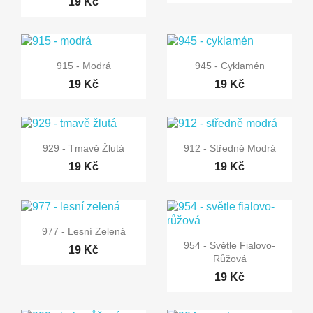
19 Kč


Rychlý náhled
Rychlý náhled
915 - Modrá
945 - Cyklamén
19 Kč
19 Kč


Rychlý náhled
Rychlý náhled
929 - Tmavě Žlutá
912 - Středně Modrá
19 Kč
19 Kč

Rychlý náhled
977 - Lesní Zelená

Rychlý náhled
954 - Světle Fialovo-
19 Kč
Růžová
19 Kč