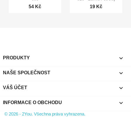
54 Kč
19 Kč

PRODUKTY

NAŠE SPOLEČNOST

VÁŠ ÚČET
keyboard_arrow_down
INFORMACE O OBCHODU
© 2026 - 2You. Všechna práva vyhrazena.