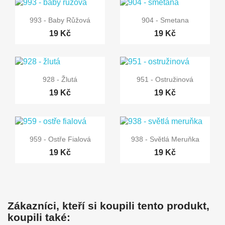


Rychlý náhled
Rychlý náhled
993 - Baby Růžová
904 - Smetana
19 Kč
19 Kč


Rychlý náhled
Rychlý náhled
928 - Žlutá
951 - Ostružinová
19 Kč
19 Kč


Rychlý náhled
Rychlý náhled
959 - Ostře Fialová
938 - Světlá Meruňka
19 Kč
19 Kč
Zákazníci, kteří si koupili tento produkt,
koupili také: