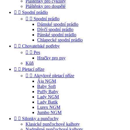
Pláštěnky pro cyklisty
Pláštěnky pro dospělé


Spodní prádlo


Spodní prádlo
Dámské spodní prádlo
Dívčí spodní prádlo
Pánské spodní prádlo
Chlapecké spodní prádlo


Chovatelské potřeby


Pes
Hračky pro psy
Kůň


Pletací příze


Akrylové pletací příze
Ája NGM
Baby Soft
Puffy Baby
Lady NGM
Lady Batik
Lurex NGM
Jumbo NGM


Silonky a punčochy
Klasické punčochové kalhoty
Nadměrné punčochové kalhoty