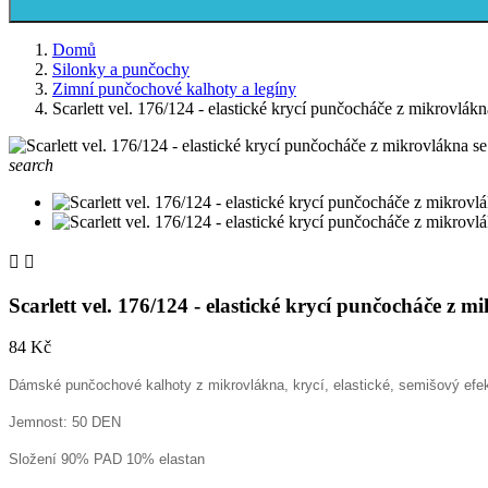
Domů
Silonky a punčochy
Zimní punčochové kalhoty a legíny
Scarlett vel. 176/124 - elastické krycí punčocháče z mikrovlá
search


Scarlett vel. 176/124 - elastické krycí punčocháče z 
84 Kč
Dámské punčochové kalhoty z mikrovlákna, krycí, elastické, semišový efekt
Jemnost: 50 DEN
Složení 90% PAD 10% elastan