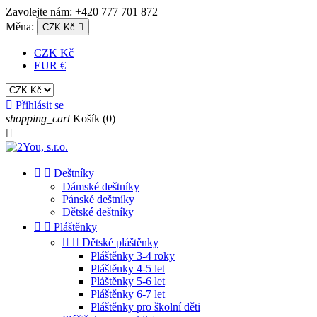
Zavolejte nám:
+420 777 701 872
Měna:
CZK Kč

CZK Kč
EUR €

Přihlásit se
shopping_cart
Košík
(0)



Deštníky
Dámské deštníky
Pánské deštníky
Dětské deštníky


Pláštěnky


Dětské pláštěnky
Pláštěnky 3-4 roky
Pláštěnky 4-5 let
Pláštěnky 5-6 let
Pláštěnky 6-7 let
Pláštěnky pro školní děti