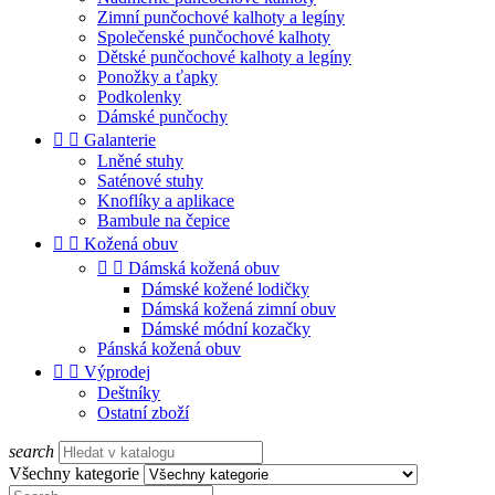
Zimní punčochové kalhoty a legíny
Společenské punčochové kalhoty
Dětské punčochové kalhoty a legíny
Ponožky a ťapky
Podkolenky
Dámské punčochy


Galanterie
Lněné stuhy
Saténové stuhy
Knoflíky a aplikace
Bambule na čepice


Kožená obuv


Dámská kožená obuv
Dámské kožené lodičky
Dámská kožená zimní obuv
Dámské módní kozačky
Pánská kožená obuv


Výprodej
Deštníky
Ostatní zboží
search
Všechny kategorie