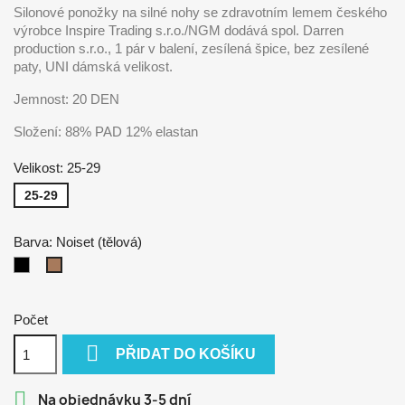
Silonové ponožky na silné nohy se zdravotním lemem českého
výrobce Inspire Trading s.r.o./NGM dodává spol. Darren
production s.r.o., 1 pár v balení, zesílená špice, bez zesílené
paty, UNI dámská velikost.
Jemnost: 20 DEN
Složení: 88% PAD 12% elastan
Velikost: 25-29
25-29
Barva: Noiset (tělová)
Nero
Noiset
(černá)
(tělová)
Počet

PŘIDAT DO KOŠÍKU

Na objednávku 3-5 dní