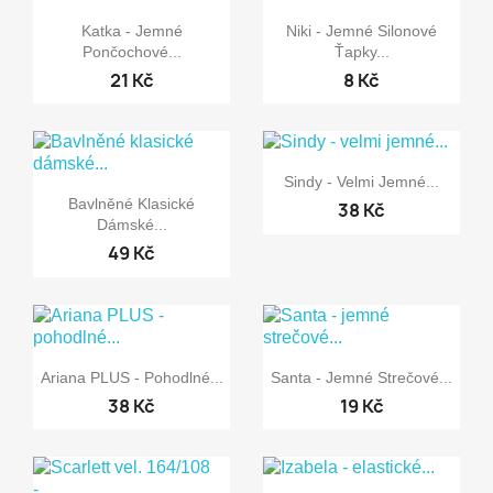


Rychlý náhled
Rychlý náhled
Katka - Jemné
Niki - Jemné Silonové
Pončochové...
Ťapky...
21 Kč
8 Kč

Rychlý náhled
Sindy - Velmi Jemné...

Rychlý náhled
Bavlněné Klasické
38 Kč
Dámské...
49 Kč


Rychlý náhled
Rychlý náhled
Ariana PLUS - Pohodlné...
Santa - Jemné Strečové...
38 Kč
19 Kč