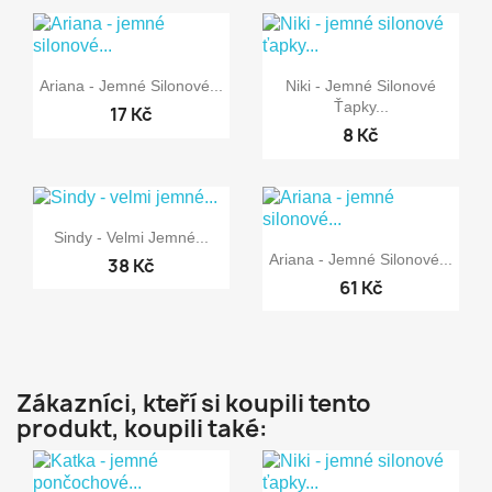


Rychlý náhled
Rychlý náhled
Ariana - Jemné Silonové...
Niki - Jemné Silonové
Ťapky...
17 Kč
8 Kč

Rychlý náhled
Sindy - Velmi Jemné...

Rychlý náhled
Ariana - Jemné Silonové...
38 Kč
61 Kč
Zákazníci, kteří si koupili tento
produkt, koupili také: