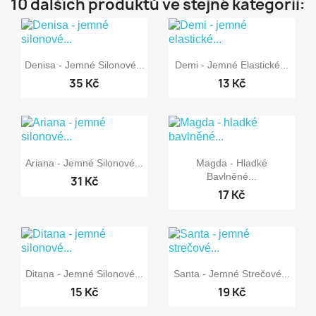
10 dalších produktů ve stejné kategorii:


Rychlý náhled
Rychlý náhled
Denisa - Jemné Silonové...
Demi - Jemné Elastické...
35 Kč
13 Kč


Rychlý náhled
Rychlý náhled
Ariana - Jemné Silonové...
Magda - Hladké
Bavlněné...
31 Kč
17 Kč


Rychlý náhled
Rychlý náhled
Ditana - Jemné Silonové...
Santa - Jemné Strečové...
15 Kč
19 Kč