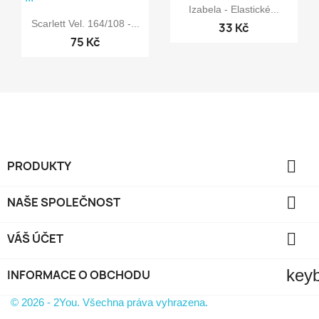

Rychlý náhled
Izabela - Elastické...

Rychlý náhled
Scarlett Vel. 164/108 -...
33 Kč
75 Kč

PRODUKTY

NAŠE SPOLEČNOST

VÁŠ ÚČET
key
INFORMACE O OBCHODU
© 2026 - 2You. Všechna práva vyhrazena.