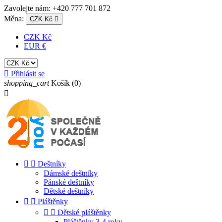
Zavolejte nám:
+420 777 701 872
Měna:
CZK Kč

CZK Kč
EUR €

Přihlásit se
shopping_cart
Košík
(0)



Deštníky
Dámské deštníky
Pánské deštníky
Dětské deštníky


Pláštěnky


Dětské pláštěnky
Pláštěnky 3-4 roky