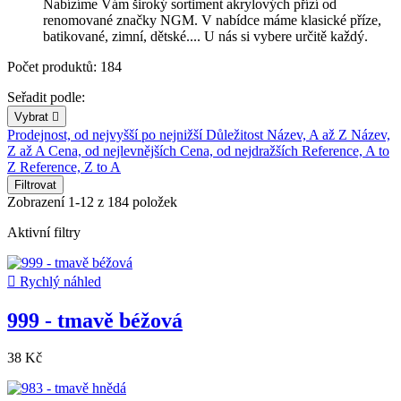
Nabízíme Vám široký sortiment akrylových přízí od
renomované značky NGM. V nabídce máme klasické příze,
batikované, zimní, dětské.... U nás si vybere určitě každý.
Počet produktů: 184
Seřadit podle:
Vybrat

Prodejnost, od nejvyšší po nejnižší
Důležitost
Název, A až Z
Název,
Z až A
Cena, od nejlevnějších
Cena, od nejdražších
Reference, A to
Z
Reference, Z to A
Filtrovat
Zobrazení 1-12 z 184 položek
Aktivní filtry

Rychlý náhled
999 - tmavě béžová
38 Kč