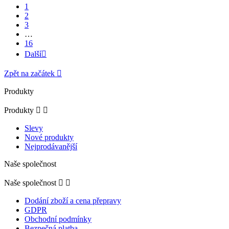
1
2
3
…
16
Další

Zpět na začátek

Produkty
Produkty


Slevy
Nové produkty
Nejprodávanější
Naše společnost
Naše společnost


Dodání zboží a cena přepravy
GDPR
Obchodní podmínky
Bezpečná platba