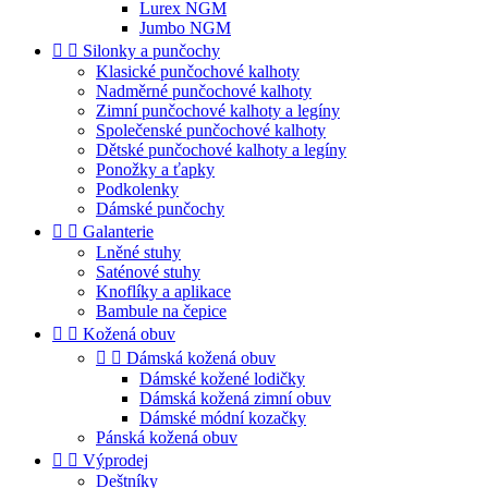
Lurex NGM
Jumbo NGM


Silonky a punčochy
Klasické punčochové kalhoty
Nadměrné punčochové kalhoty
Zimní punčochové kalhoty a legíny
Společenské punčochové kalhoty
Dětské punčochové kalhoty a legíny
Ponožky a ťapky
Podkolenky
Dámské punčochy


Galanterie
Lněné stuhy
Saténové stuhy
Knoflíky a aplikace
Bambule na čepice


Kožená obuv


Dámská kožená obuv
Dámské kožené lodičky
Dámská kožená zimní obuv
Dámské módní kozačky
Pánská kožená obuv


Výprodej
Deštníky