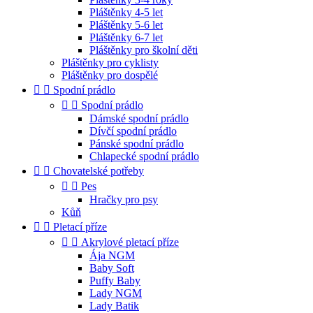
Pláštěnky 4-5 let
Pláštěnky 5-6 let
Pláštěnky 6-7 let
Pláštěnky pro školní děti
Pláštěnky pro cyklisty
Pláštěnky pro dospělé


Spodní prádlo


Spodní prádlo
Dámské spodní prádlo
Dívčí spodní prádlo
Pánské spodní prádlo
Chlapecké spodní prádlo


Chovatelské potřeby


Pes
Hračky pro psy
Kůň


Pletací příze


Akrylové pletací příze
Ája NGM
Baby Soft
Puffy Baby
Lady NGM
Lady Batik