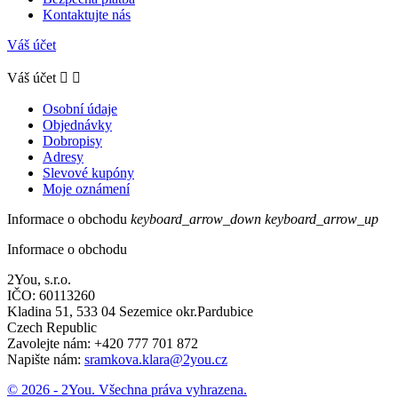
Kontaktujte nás
Váš účet
Váš účet


Osobní údaje
Objednávky
Dobropisy
Adresy
Slevové kupóny
Moje oznámení
Informace o obchodu
keyboard_arrow_down
keyboard_arrow_up
Informace o obchodu
2You, s.r.o.
IČO: 60113260
Kladina 51, 533 04 Sezemice okr.Pardubice
Czech Republic
Zavolejte nám:
+420 777 701 872
Napište nám:
sramkova.klara@2you.cz
© 2026 - 2You. Všechna práva vyhrazena.