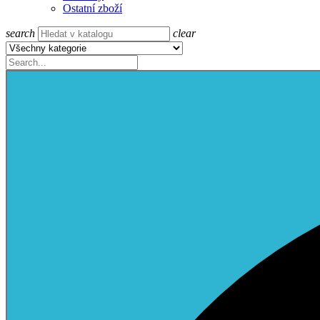
Ostatní zboží
search
clear