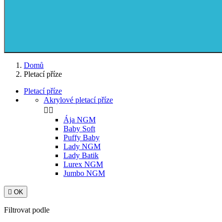
Domů
Pletací příze
Pletací příze
Akrylové pletací příze


Ája NGM
Baby Soft
Puffy Baby
Lady NGM
Lady Batik
Lurex NGM
Jumbo NGM

OK
Filtrovat podle