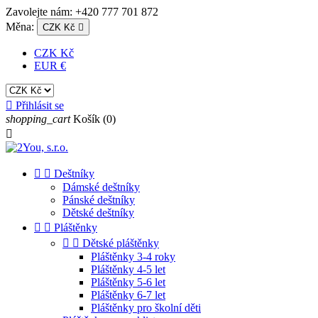
Zavolejte nám:
+420 777 701 872
Měna:
CZK Kč

CZK Kč
EUR €

Přihlásit se
shopping_cart
Košík
(0)



Deštníky
Dámské deštníky
Pánské deštníky
Dětské deštníky


Pláštěnky


Dětské pláštěnky
Pláštěnky 3-4 roky
Pláštěnky 4-5 let
Pláštěnky 5-6 let
Pláštěnky 6-7 let
Pláštěnky pro školní děti