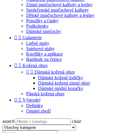
Zimní punčochové kalhoty a legíny
Společenské punčochové kalhoty
Dětské punčochové kalhoty a legíny
Ponožky a ťapky
Podkolenky
Dámské punčochy


Galanterie
Lněné stuhy
Saténové stuhy
Knoflíky a aplikace
Bambule na čepice


Kožená obuv


Dámská kožená obuv
Dámské kožené lodičky
Dámská kožená zimní obuv
Dámské módní kozačky
Pánská kožená obuv


Výprodej
Deštníky
Ostatní zboží
search
clear