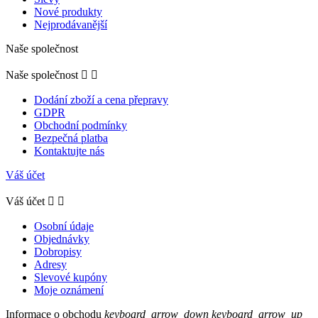
Nové produkty
Nejprodávanější
Naše společnost
Naše společnost


Dodání zboží a cena přepravy
GDPR
Obchodní podmínky
Bezpečná platba
Kontaktujte nás
Váš účet
Váš účet


Osobní údaje
Objednávky
Dobropisy
Adresy
Slevové kupóny
Moje oznámení
Informace o obchodu
keyboard_arrow_down
keyboard_arrow_up