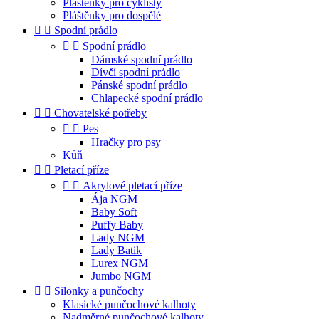
Pláštěnky pro cyklisty
Pláštěnky pro dospělé


Spodní prádlo


Spodní prádlo
Dámské spodní prádlo
Dívčí spodní prádlo
Pánské spodní prádlo
Chlapecké spodní prádlo


Chovatelské potřeby


Pes
Hračky pro psy
Kůň


Pletací příze


Akrylové pletací příze
Ája NGM
Baby Soft
Puffy Baby
Lady NGM
Lady Batik
Lurex NGM
Jumbo NGM


Silonky a punčochy
Klasické punčochové kalhoty
Nadměrné punčochové kalhoty