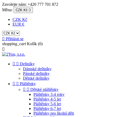
Zavolejte nám:
+420 777 701 872
Měna:
CZK Kč

CZK Kč
EUR €

Přihlásit se
shopping_cart
Košík
(0)



Deštníky
Dámské deštníky
Pánské deštníky
Dětské deštníky


Pláštěnky


Dětské pláštěnky
Pláštěnky 3-4 roky
Pláštěnky 4-5 let
Pláštěnky 5-6 let
Pláštěnky 6-7 let
Pláštěnky pro školní děti