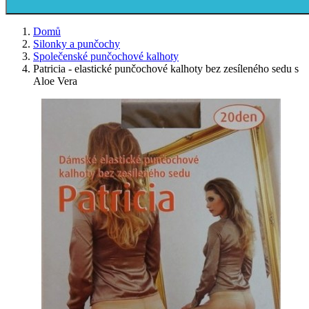
Domů
Silonky a punčochy
Společenské punčochové kalhoty
Patricia - elastické punčochové kalhoty bez zesíleného sedu s
Aloe Vera