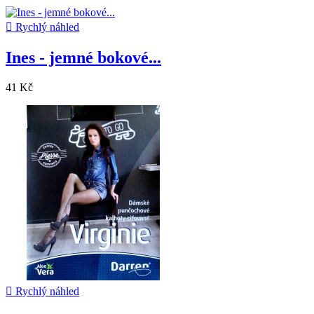

Rychlý náhled
Ines - jemné bokové...
41 Kč

Rychlý náhled