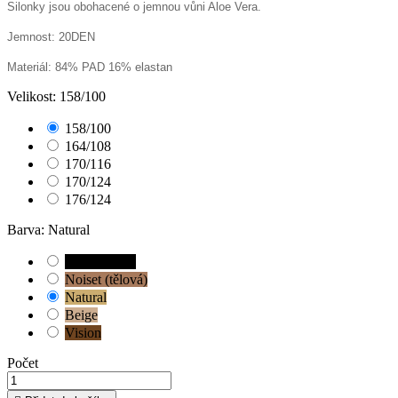
Silonky jsou obohacené o jemnou vůni Aloe Vera.
Jemnost: 20DEN
Materiál: 84% PAD 16% elastan
Velikost: 158/100
158/100
164/108
170/116
170/124
176/124
Barva: Natural
Nero (černá)
Noiset (tělová)
Natural
Beige
Vision
Počet