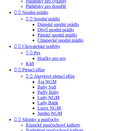
Pláštěnky pro cyklisty
Pláštěnky pro dospělé


Spodní prádlo


Spodní prádlo
Dámské spodní prádlo
Dívčí spodní prádlo
Pánské spodní prádlo
Chlapecké spodní prádlo


Chovatelské potřeby


Pes
Hračky pro psy
Kůň


Pletací příze


Akrylové pletací příze
Ája NGM
Baby Soft
Puffy Baby
Lady NGM
Lady Batik
Lurex NGM
Jumbo NGM


Silonky a punčochy
Klasické punčochové kalhoty
Nadměrné punčochové kalhoty