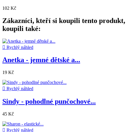
102 Kč
Zákazníci, kteří si koupili tento produkt,
koupili také:

Rychlý náhled
Anetka - jemné dětské a...
19 Kč

Rychlý náhled
Sindy - pohodlné punčochové...
45 Kč

Rychlý náhled