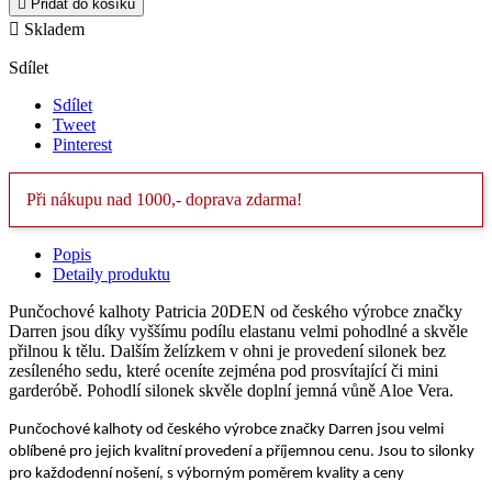

Přidat do košíku

Skladem
Sdílet
Sdílet
Tweet
Pinterest
Při nákupu nad 1000,- doprava zdarma!
Popis
Detaily produktu
Punčochové kalhoty Patricia 20DEN od českého výrobce značky
Darren jsou díky vyššímu podílu elastanu velmi pohodlné a skvěle
přilnou k tělu. Dalším želízkem v ohni je provedení silonek bez
zesíleného sedu, které oceníte zejména pod prosvítající či mini
garderóbě. Pohodlí silonek skvěle doplní jemná vůně Aloe Vera.
Punčochové kalhoty od českého výrobce značky Darren jsou velmi
oblíbené pro jejich kvalitní provedení a příjemnou cenu. Jsou to silonky
pro každodenní nošení, s výborným poměrem kvality a ceny