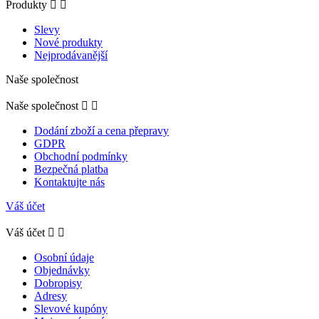
Produkty


Slevy
Nové produkty
Nejprodávanější
Naše společnost
Naše společnost


Dodání zboží a cena přepravy
GDPR
Obchodní podmínky
Bezpečná platba
Kontaktujte nás
Váš účet
Váš účet


Osobní údaje
Objednávky
Dobropisy
Adresy
Slevové kupóny