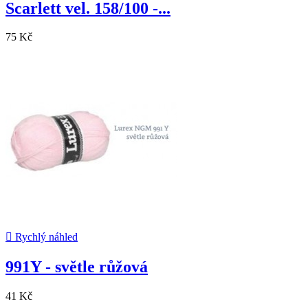
Scarlett vel. 158/100 -...
75 Kč

Rychlý náhled
991Y - světle růžová
41 Kč