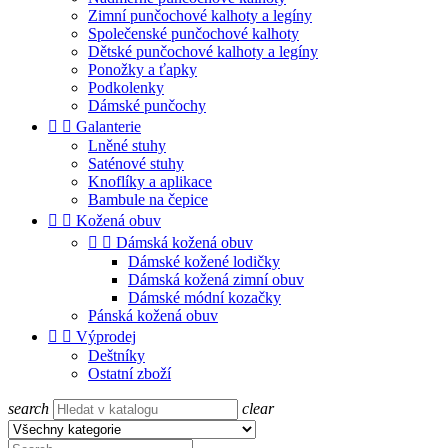
Zimní punčochové kalhoty a legíny
Společenské punčochové kalhoty
Dětské punčochové kalhoty a legíny
Ponožky a ťapky
Podkolenky
Dámské punčochy


Galanterie
Lněné stuhy
Saténové stuhy
Knoflíky a aplikace
Bambule na čepice


Kožená obuv


Dámská kožená obuv
Dámské kožené lodičky
Dámská kožená zimní obuv
Dámské módní kozačky
Pánská kožená obuv


Výprodej
Deštníky
Ostatní zboží
search
clear