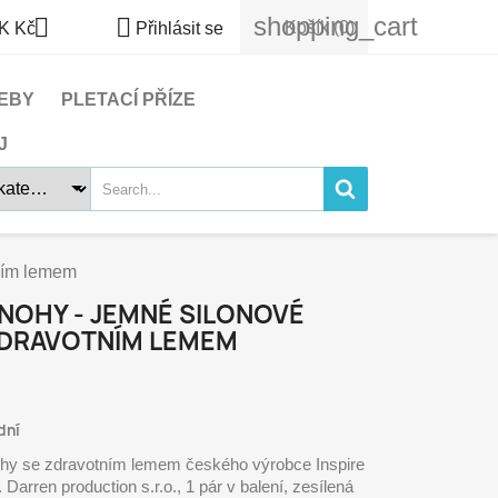
shopping_cart


Košík
(0)
K Kč
Přihlásit se
EBY
PLETACÍ PŘÍZE
J
tním lemem
É NOHY - JEMNÉ SILONOVÉ
ZDRAVOTNÍM LEMEM
dní
nohy se zdravotním lemem českého výrobce Inspire
Darren production s.r.o., 1 pár v balení, zesílená