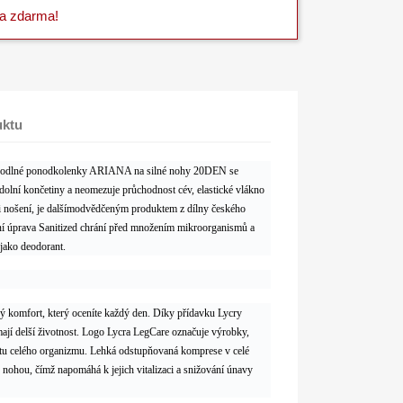
va zdarma!
uktu
pohodlné ponodkolenky ARIANA na silné nohy 20DEN se
dolní končetiny a neomezuje průchodnost cév, elastické vlákno
i nošení, je dalšímodvědčeným produktem z dílny českého
lní úprava Sanitized chrání před množením mikroorganismů a
jako deodorant.
ý komfort, který oceníte každý den. Díky přídavku Lycry
mají delší životnost. Logo Lycra LegCare označuje výrobky,
talitu celého organizmu. Lehká odstupňovaná komprese v celé
 nohou, čímž napomáhá k jejich vitalizaci a snižování únavy