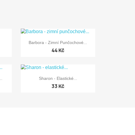

Rychlý náhled
Barbora - Zimní Punčochové...
44 Kč

Rychlý náhled
..
Sharon - Elastické...
33 Kč