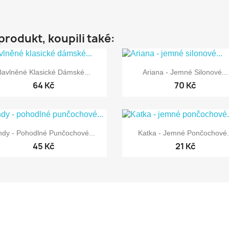
 produkt, koupili také:


Rychlý náhled
Rychlý náhled
Bavlněné Klasické Dámské...
Ariana - Jemné Silonové...
64 Kč
70 Kč


Rychlý náhled
Rychlý náhled
ndy - Pohodlné Punčochové...
Katka - Jemné Pončochové.
45 Kč
21 Kč