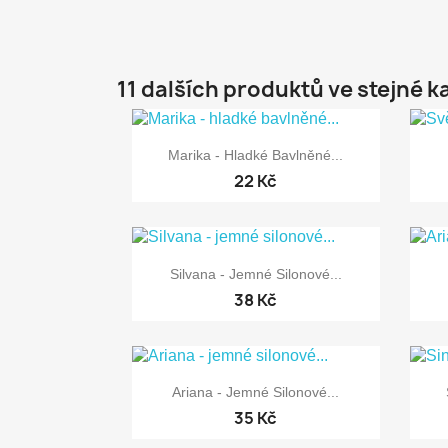
11 dalších produktů ve stejné k

Rychlý náhled
Marika - Hladké Bavlněné...
22 Kč

Rychlý náhled
Silvana - Jemné Silonové...
38 Kč

Rychlý náhled
Ariana - Jemné Silonové...
35 Kč