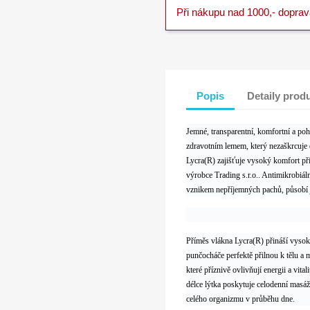
Při nákupu nad 1000,- dopra
Popis
Detaily prod
Jemné, transparentní, komfortní a 
zdravotním lemem, který nezaškrcuje 
Lycra(R) zajišťuje vysoký komfort př
výrobce Trading s.r.o.. Antimikrobiá
vznikem nepříjemných pachů, působí 
Příměs vlákna Lycra(R) přináší vysok
punčocháče perfektě přilnou k tělu a 
které příznivě ovlivňují energii a vi
délce lýtka poskytuje celodenní masáž
celého organizmu v průběhu dne.