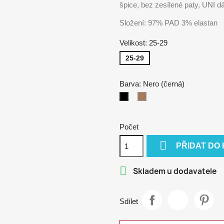
špice, bez zesílené paty, UNI d
Složení: 97% PAD 3% elastan
Velikost: 25-29
25-29
Barva: Nero (černá)
Noiset
Nero
(tělová)
(černá)
Počet

PŘIDAT DO

Skladem u dodavatele
Sdílet