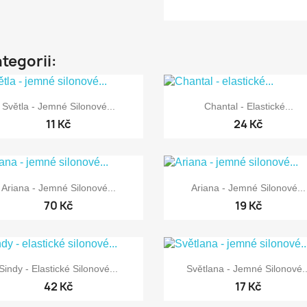
ategorii:


Rychlý náhled
Rychlý náhled
Světla - Jemné Silonové...
Chantal - Elastické...
11 Kč
24 Kč


Rychlý náhled
Rychlý náhled
Ariana - Jemné Silonové...
Ariana - Jemné Silonové...
70 Kč
19 Kč


Rychlý náhled
Rychlý náhled
Sindy - Elastické Silonové...
Světlana - Jemné Silonové..
42 Kč
17 Kč