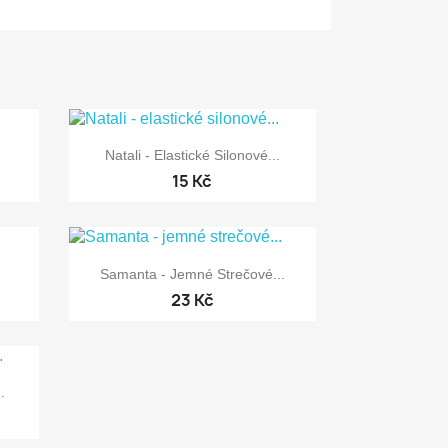

Rychlý náhled
Natali - Elastické Silonové...
15 Kč

Rychlý náhled
Samanta - Jemné Strečové...
23 Kč
.