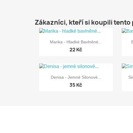
Zákazníci, kteří si koupili tento

Rychlý náhled
Marika - Hladké Bavlněné...
22 Kč

Rychlý náhled
Denisa - Jemné Silonové...
Si
35 Kč