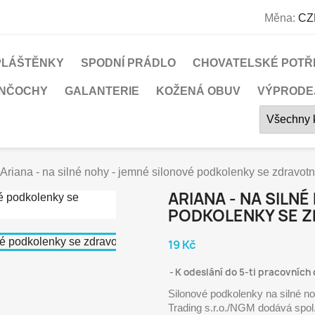
Měna:
CZ
PLÁŠTĚNKY
SPODNÍ PRÁDLO
CHOVATELSKÉ POTŘ
UNČOCHY
GALANTERIE
KOŽENÁ OBUV
VÝPRODE
Ariana - na silné nohy - jemné silonové podkolenky se zdravo
ARIANA - NA SILN
PODKOLENKY SE 
19 Kč
K odeslání do 5-ti pracovních 
Silonové podkolenky na silné 
Trading s.r.o./NGM dodává spol. 