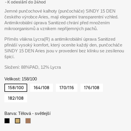
K odeslání do 24hod
Jemné punčochové kalhoty (punčocháče) SINDY 15 DEN
českého výrobce Aries, mají elegantní transparentní vzhled.
Antimikrobiální úprava Sanitized chrání před množením
mikroorganismů a vznikem nepříjemných pachů.
Příměs vlákna Lycra(R) a antimikrobiální úprava Sanitized
přináší vysoký komfort, který oceníte každý den, punčocháče
SINDY 15 DEN Aries jsou v provedení bez klínku se zesílenou
špicí.
Složení: 88%PAD, 12% Lycra
Velikost: 158/100
158/100
164/108
170/116
176/108
182/108
Barva: Tělová - světlejší
Nero
Tělová
Tělová
(černá)
-
-