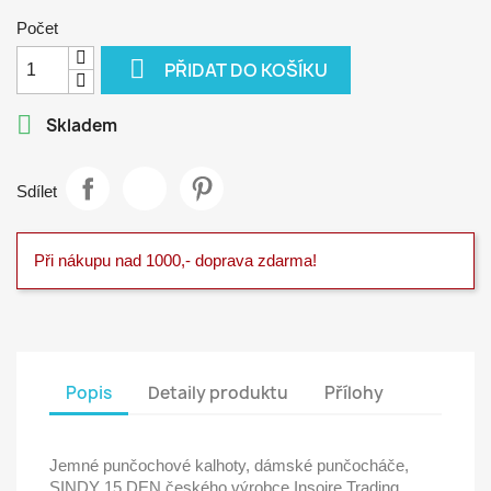
tmavší
světlejší
Počet

PŘIDAT DO KOŠÍKU

Skladem
Sdílet
Při nákupu nad 1000,- doprava zdarma!
Popis
Detaily produktu
Přílohy
Jemné punčochové kalhoty, dámské punčocháče,
SINDY 15 DEN českého výrobce Insoire Trading