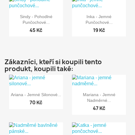


Rychlý náhled
Rychlý náhled
Sindy - Pohodlné
Inka - Jemné
Punčochové...
Punčochové...
45 Kč
19 Kč
Zákazníci, kteří si koupili tento
produkt, koupili také:


Rychlý náhled
Rychlý náhled
Ariana - Jemné Silonové...
Mariana - Jemné
Nadměrné...
70 Kč
47 Kč