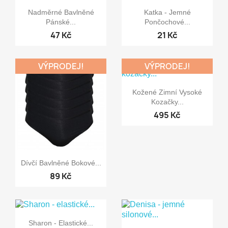


Rychlý náhled
Rychlý náhled
Nadměrné Bavlněné
Katka - Jemné
Pánské...
Pončochové...
47 Kč
21 Kč
VÝPRODEJ!
VÝPRODEJ!

Rychlý náhled
Kožené Zimní Vysoké
Kozačky...
495 Kč

Rychlý náhled
Dívčí Bavlněné Bokové...
89 Kč

Rychlý náhled
Sharon - Elastické...