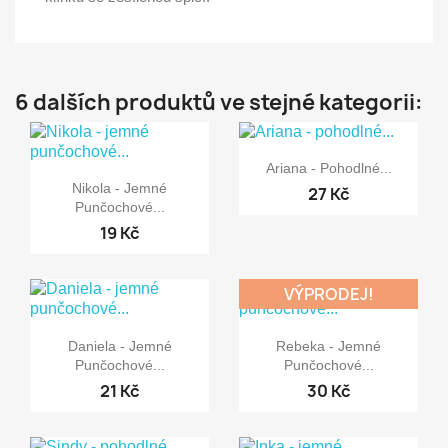
6 dalších produktů ve stejné kategorii:

Rychlý náhled
Ariana - Pohodlné...

Rychlý náhled
Nikola - Jemné
27 Kč
Punčochové...
19 Kč
VÝPRODEJ!


Rychlý náhled
Rychlý náhled
Daniela - Jemné
Rebeka - Jemné
Punčochové...
Punčochové...
21 Kč
30 Kč