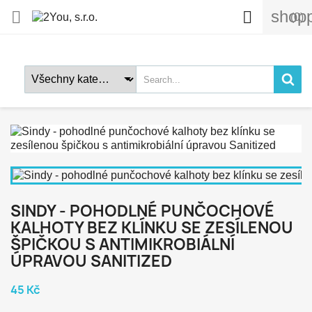
shopp


(0)
SINDY - POHODLNÉ PUNČOCHOVÉ
KALHOTY BEZ KLÍNKU SE ZESÍLENOU
ŠPIČKOU S ANTIMIKROBIÁLNÍ
ÚPRAVOU SANITIZED
45 Kč