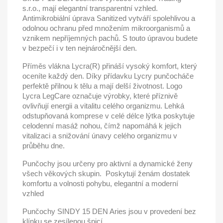
s.r.o., mají elegantní transparentní vzhled.
Antimikrobiální úprava Sanitized vytváří spolehlivou a
odolnou ochranu před množením mikroorganismů a
vznikem nepříjemných pachů. S touto úpravou budete
v bezpečí i v ten nejnáročnější den.
Příměs vlákna Lycra(R) přináší vysoký komfort, který
oceníte každý den. Díky přídavku Lycry punčocháče
perfektě přilnou k tělu a mají delší životnost. Logo
Lycra LegCare označuje výrobky, které příznivě
ovlivňují energii a vitalitu celého organizmu. Lehká
odstupňovaná komprese v celé délce lýtka poskytuje
celodenní masáž nohou, čímž napomáhá k jejich
vitalizaci a snižování únavy celého organizmu v
průběhu dne.
Punčochy jsou určeny pro aktivní a dynamické ženy
všech věkových skupin. Poskytují ženám dostatek
komfortu a volnosti pohybu, elegantní a moderní
vzhled
Punčochy SINDY 15 DEN Aries jsou v provedení bez
klínku se zesílenou špicí.