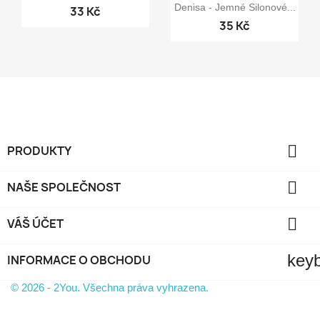

Rychlý náhled
Denisa - Jemné Silonové...
33 Kč
35 Kč

PRODUKTY

NAŠE SPOLEČNOST

VÁŠ ÚČET
key
INFORMACE O OBCHODU
© 2026 - 2You. Všechna práva vyhrazena.