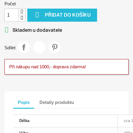
Počet

PŘIDAT DO KOŠÍKU

Skladem u dodavatele
Sdílet
Při nákupu nad 1000,- doprava zdarma!
Popis
Detaily produktu
Délka
cca 