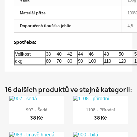
Váha
100g
Materiál příze
100%
Doporučená tloušťka jehlic
4,5 -
Spotřeba:
Velikost
38
40
42
44
46
48
50
5
dkg
60
70
80
90
100
110
120
1
16 dalších produktů ve stejné kategorii:


Rychlý náhled
Rychlý náhled
907 - Šedá
1108 - Přírodní
38 Kč
38 Kč