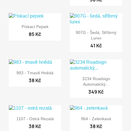

Rychlý náhled
Pískací Pejsek

Rychlý náhled
907G - Šedá, Stříbrný
85 Kč
Lurex
41 Kč

Rychlý náhled
983 - Tmavě Hnědá

Rychlý náhled
3234 Roadsign
38 Kč
Automatický...
349 Kč


Rychlý náhled
Rychlý náhled
1107 - Ostrá Rezatá
964 - Zelenkavá
38 Kč
38 Kč