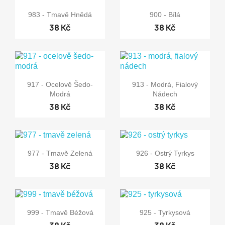


Rychlý náhled
Rychlý náhled
983 - Tmavě Hnědá
900 - Bílá
38 Kč
38 Kč


Rychlý náhled
Rychlý náhled
917 - Ocelově Šedo-
913 - Modrá, Fialový
Modrá
Nádech
38 Kč
38 Kč


Rychlý náhled
Rychlý náhled
977 - Tmavě Zelená
926 - Ostrý Tyrkys
38 Kč
38 Kč


Rychlý náhled
Rychlý náhled
999 - Tmavě Béžová
925 - Tyrkysová