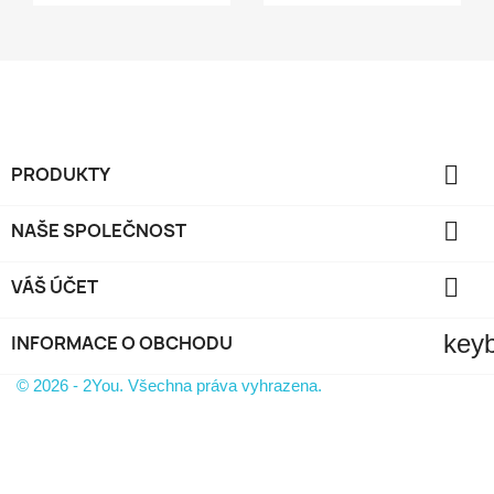

PRODUKTY

NAŠE SPOLEČNOST

VÁŠ ÚČET
key
INFORMACE O OBCHODU
© 2026 - 2You. Všechna práva vyhrazena.