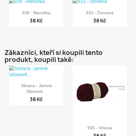


Rychlý náhled
Rychlý náhled
938 - Meruňka
933 - Červená
38 Kč
38 Kč
Zákazníci, kteří si koupili tento
produkt, koupili také:

Rychlý náhled
Silvana - Jemné
Silonové...
38 Kč

Rychlý náhled
935 - Vínová
38 Kč