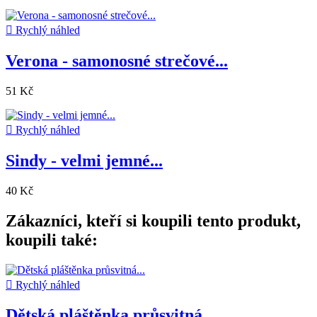

Rychlý náhled
Verona - samonosné strečové...
51 Kč

Rychlý náhled
Sindy - velmi jemné...
40 Kč
Zákazníci, kteří si koupili tento produkt,
koupili také:

Rychlý náhled
Dětská pláštěnka průsvitná...