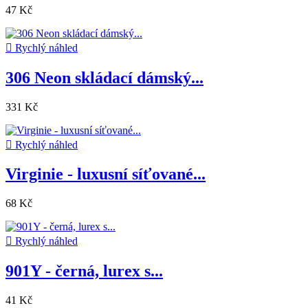
47 Kč

Rychlý náhled
306 Neon skládací dámský...
331 Kč

Rychlý náhled
Virginie - luxusní síťované...
68 Kč

Rychlý náhled
901Y - černá, lurex s...
41 Kč