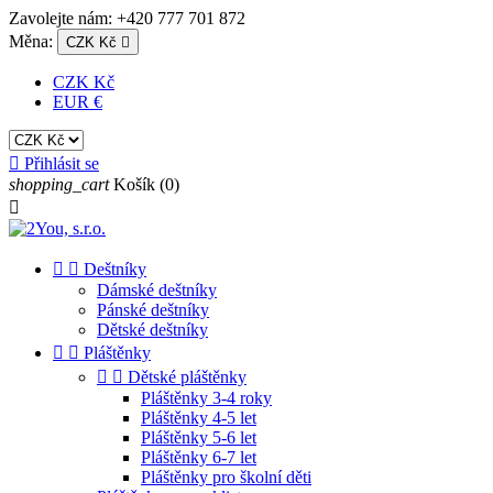
Zavolejte nám:
+420 777 701 872
Měna:
CZK Kč

CZK Kč
EUR €

Přihlásit se
shopping_cart
Košík
(0)



Deštníky
Dámské deštníky
Pánské deštníky
Dětské deštníky


Pláštěnky


Dětské pláštěnky
Pláštěnky 3-4 roky
Pláštěnky 4-5 let
Pláštěnky 5-6 let
Pláštěnky 6-7 let
Pláštěnky pro školní děti