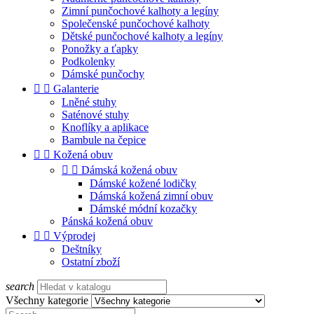
Zimní punčochové kalhoty a legíny
Společenské punčochové kalhoty
Dětské punčochové kalhoty a legíny
Ponožky a ťapky
Podkolenky
Dámské punčochy


Galanterie
Lněné stuhy
Saténové stuhy
Knoflíky a aplikace
Bambule na čepice


Kožená obuv


Dámská kožená obuv
Dámské kožené lodičky
Dámská kožená zimní obuv
Dámské módní kozačky
Pánská kožená obuv


Výprodej
Deštníky
Ostatní zboží
search
Všechny kategorie