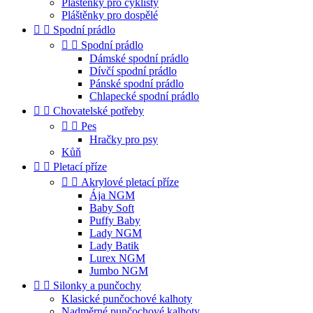
Pláštěnky pro cyklisty
Pláštěnky pro dospělé


Spodní prádlo


Spodní prádlo
Dámské spodní prádlo
Dívčí spodní prádlo
Pánské spodní prádlo
Chlapecké spodní prádlo


Chovatelské potřeby


Pes
Hračky pro psy
Kůň


Pletací příze


Akrylové pletací příze
Ája NGM
Baby Soft
Puffy Baby
Lady NGM
Lady Batik
Lurex NGM
Jumbo NGM


Silonky a punčochy
Klasické punčochové kalhoty
Nadměrné punčochové kalhoty