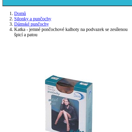
Domů
Silonky a punčochy
Dámské punčochy
Katka - jemné pončochové kalhoty na podvazek se zesílenou
špicí a patou