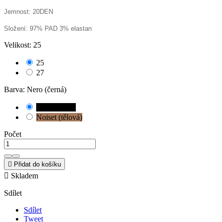
Jemnost: 20DEN
Složení: 97% PAD 3% elastan
Velikost: 25
25
27
Barva: Nero (černá)
Nero (černá)
Noiset (tělová)
Počet

Přidat do košíku

Skladem
Sdílet
Sdílet
Tweet