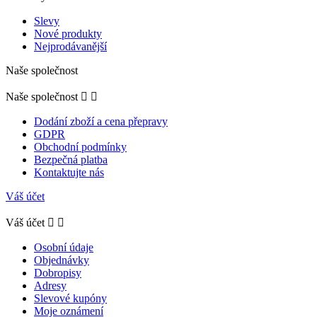
Slevy
Nové produkty
Nejprodávanější
Naše společnost
Naše společnost


Dodání zboží a cena přepravy
GDPR
Obchodní podmínky
Bezpečná platba
Kontaktujte nás
Váš účet
Váš účet


Osobní údaje
Objednávky
Dobropisy
Adresy
Slevové kupóny
Moje oznámení