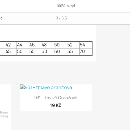
100% akryl
ic
3 - 3,5
42
44
46
48
50
52
54
45
50
55
60
60
65
70

Rychlý náhled
931 - Tmavě Oranžová
19 Kč