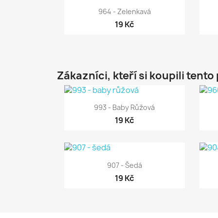

Rychlý náhled
964 - Zelenkavá
19 Kč
Zákazníci, kteří si koupili tento

Rychlý náhled
993 - Baby Růžová
19 Kč

Rychlý náhled
907 - Šedá
19 Kč