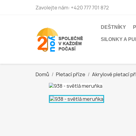
Zavolejte nám:
+420 777 701 872
DEŠTNÍKY
SILONKY A P
Domů
Pletací příze
Akrylové pletací př