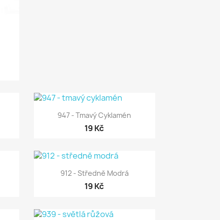

Rychlý náhled
947 - Tmavý Cyklamén
19 Kč

Rychlý náhled
912 - Středně Modrá
19 Kč