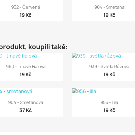


Rychlý náhled
Rychlý náhled
932 - Červená
904 - Smetana
19 Kč
19 Kč
 produkt, koupili také:


Rychlý náhled
Rychlý náhled
960 - Tmavě Fialová
939 - Světlá Růžová
19 Kč
19 Kč


Rychlý náhled
Rychlý náhled
904 - Smetanová
956 - Lila
37 Kč
19 Kč