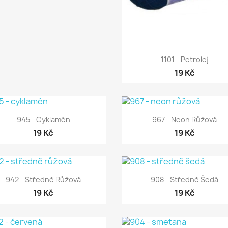

Rychlý náhled
1101 - Petrolej
19 Kč


Rychlý náhled
Rychlý náhled
945 - Cyklamén
967 - Neon Růžová
19 Kč
19 Kč


Rychlý náhled
Rychlý náhled
942 - Středně Růžová
908 - Středně Šedá
19 Kč
19 Kč