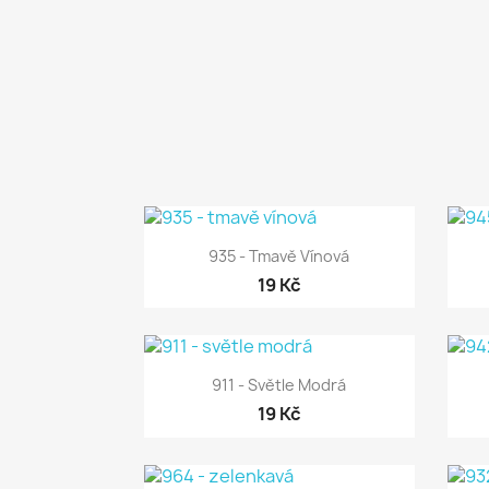

Rychlý náhled
935 - Tmavě Vínová
19 Kč

Rychlý náhled
911 - Světle Modrá
19 Kč