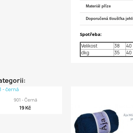
Materiál příze
Doporučená tloušťka jehl
Spotřeba:
Velikost
38
40
dkg
35
40
ategorii:

Rychlý náhled
901 - Černá
19 Kč