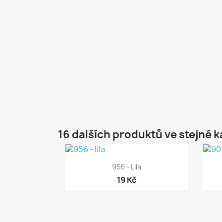
16 dalších produktů ve stejné k

Rychlý náhled
956 - Lila
19 Kč