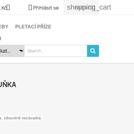
shopping_cart


Košík
(0)
 Kč
Přihlásit se
EBY
PLETACÍ PŘÍZE
J
RUŇKA
ka, zdravotně nezávadná.