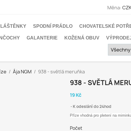
Měna:
CZK
PLÁŠTĚNKY
SPODNÍ PRÁDLO
CHOVATELSKÉ POTŘ
UNČOCHY
GALANTERIE
KOŽENÁ OBUV
VÝPRODE
íze
Ája NGM
938 - světlá meruňka
938 - SVĚTLÁ ME
19 Kč
K odeslání do 24hod
Příze vhodná pro pletení na mimin
Počet