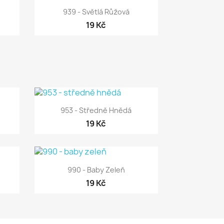

Rychlý náhled
939 - Světlá Růžová
19 Kč

Rychlý náhled
953 - Středně Hnědá
19 Kč

Rychlý náhled
990 - Baby Zeleň
19 Kč