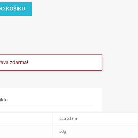
DO KOŠÍKU
rava zdarma!
uktu
cca 217m
50g