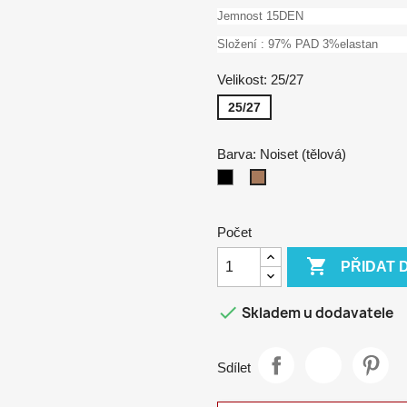
Jemnost 15DEN
Složení : 97% PAD 3%elastan
Velikost: 25/27
25/27
Barva: Noiset (tělová)
Nero
Noiset
(černá)
(tělová)
Počet

PŘIDAT 

Skladem u dodavatele
Sdílet