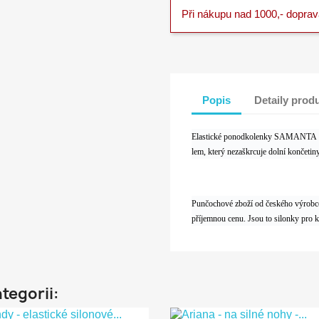
Při nákupu nad 1000,- dopra
Popis
Detaily prod
Elastické ponodkolenky SAMANTA 15D
lem, který nezaškrcuje dolní končeti
Punčochové zboží od českého výrobce 
příjemnou cenu. Jsou to silonky pro 
ategorii: