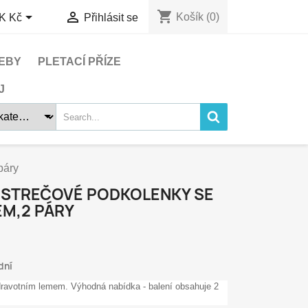
shopping_cart


Košík
(0)
K Kč
Přihlásit se
EBY
PLETACÍ PŘÍZE
J
páry
 STREČOVÉ PODKOLENKY SE
M,2 PÁRY
dní
ravotním lemem. Výhodná nabídka - balení obsahuje 2