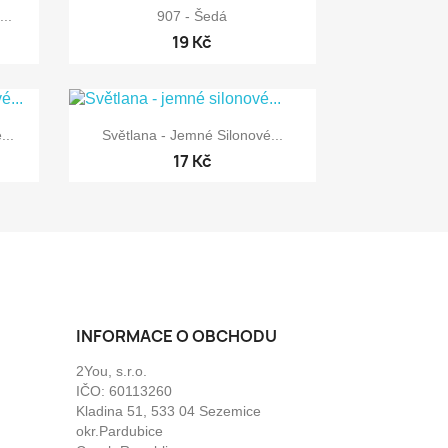

Rychlý náhled
..
907 - Šedá
19 Kč

Rychlý náhled
...
Světlana - Jemné Silonové...
17 Kč
INFORMACE O OBCHODU
2You, s.r.o.
IČO: 60113260
Kladina 51, 533 04 Sezemice
okr.Pardubice