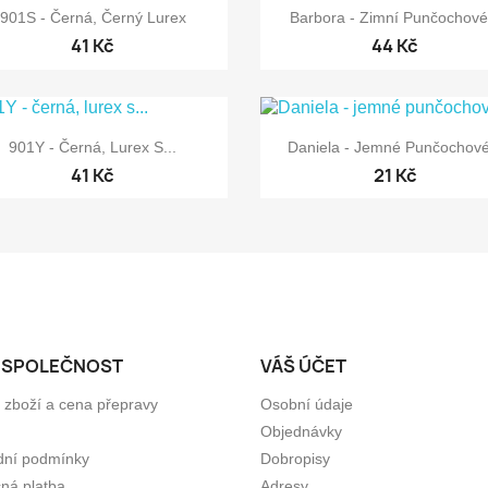


Rychlý náhled
Rychlý náhled
901S - Černá, Černý Lurex
Barbora - Zimní Punčochové.
41 Kč
44 Kč


Rychlý náhled
Rychlý náhled
901Y - Černá, Lurex S...
Daniela - Jemné Punčochové
41 Kč
21 Kč
 SPOLEČNOST
VÁŠ ÚČET
 zboží a cena přepravy
Osobní údaje
Objednávky
ní podmínky
Dobropisy
ná platba
Adresy