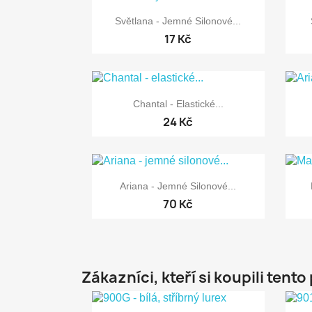

Rychlý náhled
Světlana - Jemné Silonové...
17 Kč

Rychlý náhled
Chantal - Elastické...
24 Kč

Rychlý náhled
Ariana - Jemné Silonové...
70 Kč
Zákazníci, kteří si koupili tento