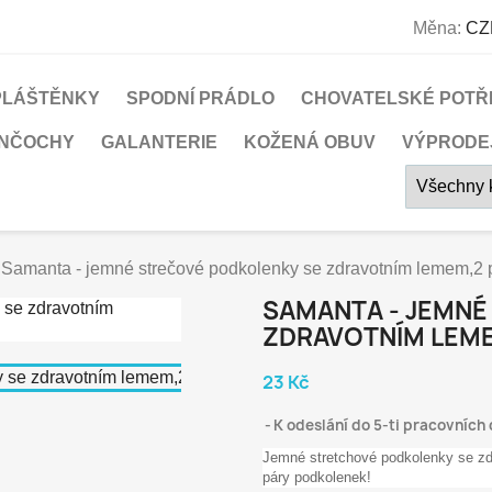
Měna:
CZ
PLÁŠTĚNKY
SPODNÍ PRÁDLO
CHOVATELSKÉ POTŘ
UNČOCHY
GALANTERIE
KOŽENÁ OBUV
VÝPRODE
Samanta - jemné strečové podkolenky se zdravotním lemem,2 
SAMANTA - JEMNÉ
ZDRAVOTNÍM LEME
23 Kč
K odeslání do 5-ti pracovních 
Jemné stretchové podkolenky se zd
páry podkolenek!