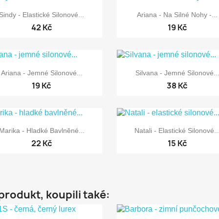


Rychlý náhled
Rychlý náhled
Sindy - Elastické Silonové...
Ariana - Na Silné Nohy -...
42 Kč
19 Kč


Rychlý náhled
Rychlý náhled
Ariana - Jemné Silonové...
Silvana - Jemné Silonové..
19 Kč
38 Kč


Rychlý náhled
Rychlý náhled
Marika - Hladké Bavlněné...
Natali - Elastické Silonové..
22 Kč
15 Kč
 produkt, koupili také: