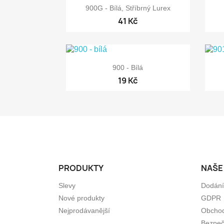

Rychlý náhled
900G - Bílá, Stříbrný Lurex
41 Kč

Rychlý náhled
900 - Bílá
19 Kč
PRODUKTY
NAŠE
Slevy
Dodání
Nové produkty
GDPR
Nejprodávanější
Obchod
Bezpeč