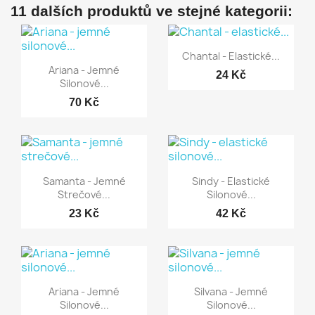
11 dalších produktů ve stejné kategorii:
Rychlý náhled

Chantal - Elastické...
Rychlý náhled

Ariana - Jemné
24 Kč
Silonové...
70 Kč
Rychlý náhled
Rychlý náhled


Samanta - Jemné
Sindy - Elastické
Strečové...
Silonové...
23 Kč
42 Kč
Rychlý náhled
Rychlý náhled


Ariana - Jemné
Silvana - Jemné
Silonové...
Silonové...