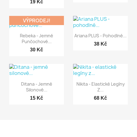
19 Kč
VÝPRODEJ!
Rychlý náhled
Rychlý náhled


Rebeka - Jemné
Ariana PLUS - Pohodlné...
Punčochové...
38 Kč
30 Kč
Rychlý náhled
Rychlý náhled


Ditana - Jemné
Nikita - Elastické Legíny
Silonové...
Z...
15 Kč
68 Kč