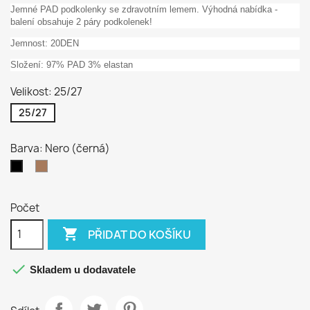
Jemné PAD podkolenky se zdravotním lemem. Výhodná nabídka -
balení obsahuje 2 páry podkolenek!
Jemnost: 20DEN
Složení: 97% PAD 3% elastan
Velikost: 25/27
25/27
Barva: Nero (černá)
Noiset
Nero
(tělová)
(černá)
Počet

PŘIDAT DO KOŠÍKU

Skladem u dodavatele