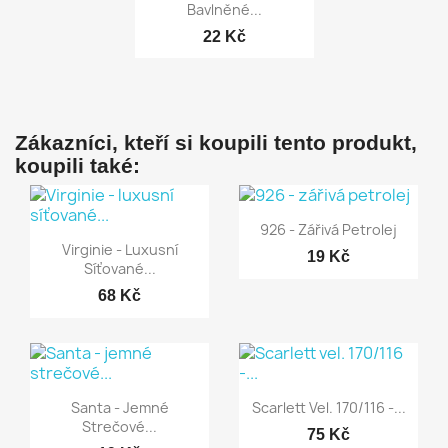
Bavlněné...
22 Kč
Zákazníci, kteří si koupili tento produkt,
koupili také:
Rychlý náhled

926 - Zářivá Petrolej
Rychlý náhled

Virginie - Luxusní
19 Kč
Síťované...
68 Kč
Rychlý náhled
Rychlý náhled


Santa - Jemné
Scarlett Vel. 170/116 -...
Strečové...
75 Kč