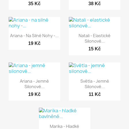
35 Kč
38 Kč
Rychlý náhled
Rychlý náhled


Ariana - Na Silné Nohy -...
Natali - Elastické
Silonové...
19 Kč
15 Kč
Rychlý náhled
Rychlý náhled


Ariana - Jemné
Světla - Jemné
Silonové...
Silonové...
19 Kč
11 Kč
Rychlý náhled

Marika - Hladké