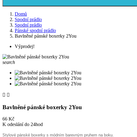
Domů
Spodní prádlo
Spodní prádlo
Pánské spodní prádlo
Bavlněné pánské boxerky 2You
Výprodej!
search


Bavlněné pánské boxerky 2You
66 Kč
K odeslání do 24hod
Stylové pánské boxerky s módním barevným pruhem na boku.