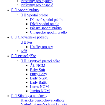
Pláštěnky pro cyklisty
Pláštěnky pro dospělé


Spodní prádlo


Spodní prádlo
Dámské spodní prádlo
Dívčí spodní prádlo
Pánské spodní prádlo
Chlapecké spodní prádlo


Chovatelské potřeby


Pes
Hračky pro psy
Kůň


Pletací příze


Akrylové pletací příze
Ája NGM
Baby Soft
Puffy Baby
Lady NGM
Lady Batik
Lurex NGM
Jumbo NGM


Silonky a punčochy
Klasické punčochové kalhoty
Nadměrné punčochové kalhoty