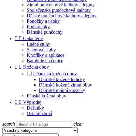
Zimní punčochové kalhoty a legíny
Společenské punčochové kalhoty
Dětské punčochové kalhoty a legíny
Ponožky a ťapky
Podkolenky
Dámské punčochy


Galanterie
Lněné stuhy
Saténové stuhy
Knoflíky a aplikace
Bambule na čepice


Kožená obuv


Dámská kožená obuv
Dámské kožené lodičky
Dámská kožená zimní obuv
Dámské módní kozačky
Pánská kožená obuv


Výprodej
Deštníky
Ostatní zboží
search
clear