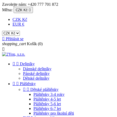
Zavolejte nám:
+420 777 701 872
Měna:
CZK Kč

CZK Kč
EUR €

Přihlásit se
shopping_cart
Košík
(0)



Deštníky
Dámské deštníky
Pánské deštníky
Dětské deštníky


Pláštěnky


Dětské pláštěnky
Pláštěnky 3-4 roky
Pláštěnky 4-5 let
Pláštěnky 5-6 let
Pláštěnky 6-7 let
Pláštěnky pro školní děti