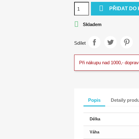

PŘIDAT DO

Skladem
Sdílet
Při nákupu nad 1000,- dopra
Popis
Detaily prod
Délka
Váha