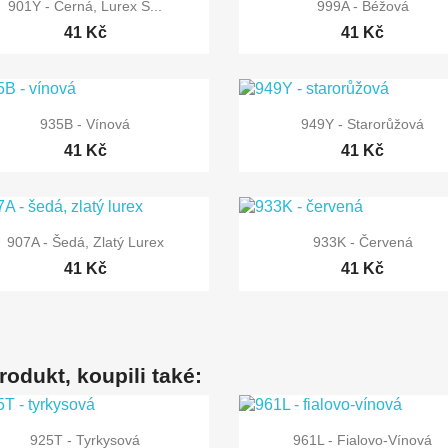


Rychlý náhled
Rychlý náhled
901Y - Černá, Lurex S...
999A - Béžová
41 Kč
41 Kč


Rychlý náhled
Rychlý náhled
935B - Vínová
949Y - Starorůžová
41 Kč
41 Kč


Rychlý náhled
Rychlý náhled
907A - Šedá, Zlatý Lurex
933K - Červená
41 Kč
41 Kč
produkt, koupili také:


Rychlý náhled
Rychlý náhled
925T - Tyrkysová
961L - Fialovo-Vínová