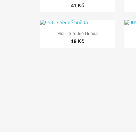
41 Kč

Rychlý náhled
953 - Středně Hnědá
19 Kč