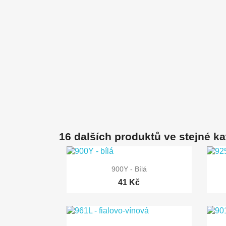
16 dalších produktů ve stejné ka

Rychlý náhled
900Y - Bílá
41 Kč