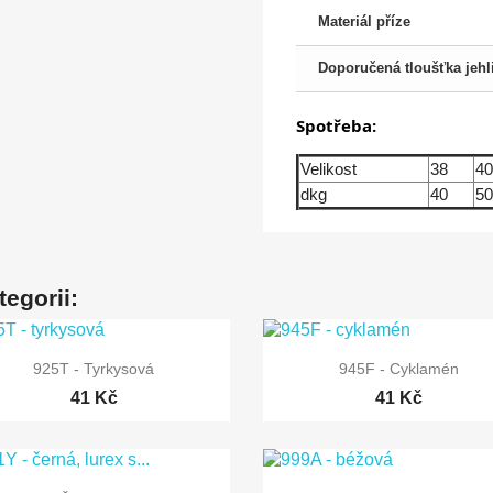
Materiál příze
Doporučená tloušťka jehl
Spotřeba:
Velikost
38
40
dkg
40
50
tegorii:


Rychlý náhled
Rychlý náhled
925T - Tyrkysová
945F - Cyklamén
41 Kč
41 Kč