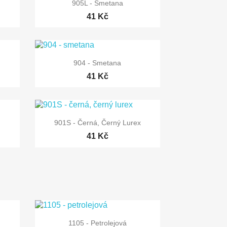

Rychlý náhled
905L - Smetana
41 Kč

Rychlý náhled
904 - Smetana
41 Kč

Rychlý náhled
901S - Černá, Černý Lurex
41 Kč

Rychlý náhled
1105 - Petrolejová