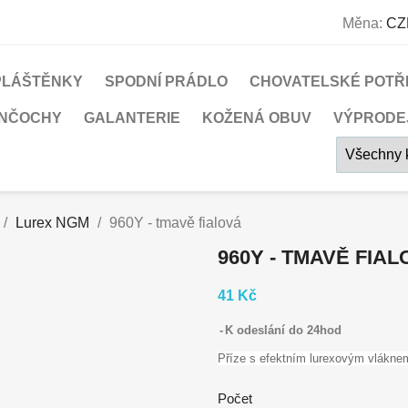
Měna:
CZ
PLÁŠTĚNKY
SPODNÍ PRÁDLO
CHOVATELSKÉ POTŘ
UNČOCHY
GALANTERIE
KOŽENÁ OBUV
VÝPRODE
Lurex NGM
960Y - tmavě fialová
960Y - TMAVĚ FIA
41 Kč
K odeslání do 24hod
Příze s efektním lurexovým vlákne
Počet