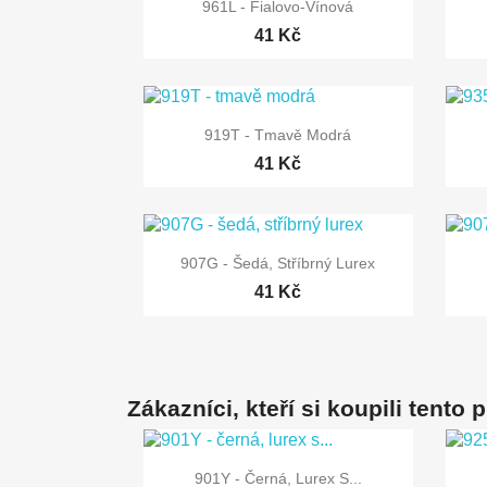

Rychlý náhled
961L - Fialovo-Vínová
41 Kč

Rychlý náhled
919T - Tmavě Modrá
41 Kč

Rychlý náhled
907G - Šedá, Stříbrný Lurex
41 Kč
Zákazníci, kteří si koupili tento 

Rychlý náhled
901Y - Černá, Lurex S...