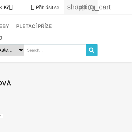
shopping_cart


Košík
(0)
K Kč
Přihlásit se
EBY
PLETACÍ PŘÍZE
J
LOVÁ
m.