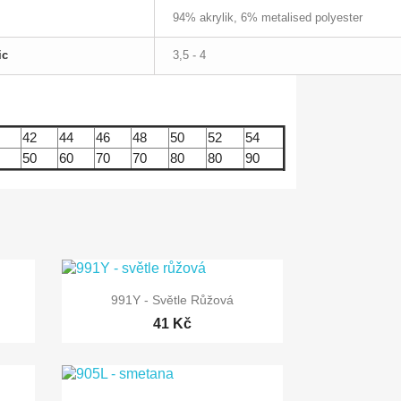
94% akrylik, 6% metalised polyester
ic
3,5 - 4
42
44
46
48
50
52
54
50
60
70
70
80
80
90

Rychlý náhled
991Y - Světle Růžová
41 Kč