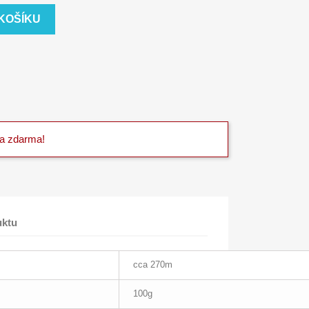
 KOŠÍKU
va zdarma!
uktu
cca 270m
100g