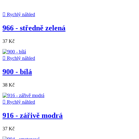

Rychlý náhled
966 - středně zelená
37 Kč

Rychlý náhled
900 - bílá
38 Kč

Rychlý náhled
916 - zářivě modrá
37 Kč