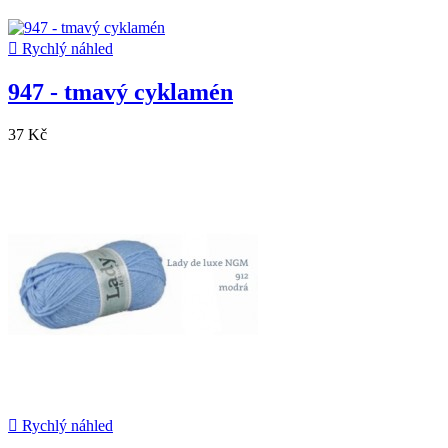

Rychlý náhled
947 - tmavý cyklamén
37 Kč

Rychlý náhled