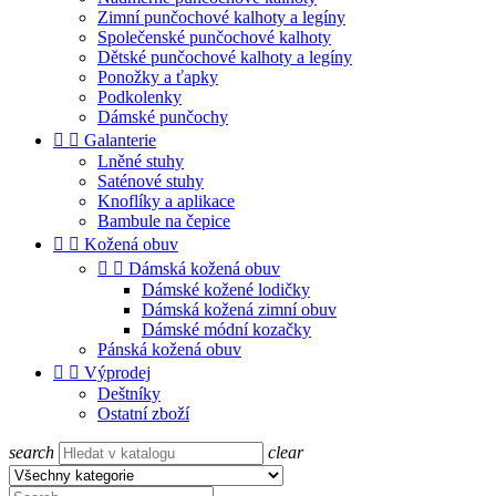
Zimní punčochové kalhoty a legíny
Společenské punčochové kalhoty
Dětské punčochové kalhoty a legíny
Ponožky a ťapky
Podkolenky
Dámské punčochy


Galanterie
Lněné stuhy
Saténové stuhy
Knoflíky a aplikace
Bambule na čepice


Kožená obuv


Dámská kožená obuv
Dámské kožené lodičky
Dámská kožená zimní obuv
Dámské módní kozačky
Pánská kožená obuv


Výprodej
Deštníky
Ostatní zboží
search
clear