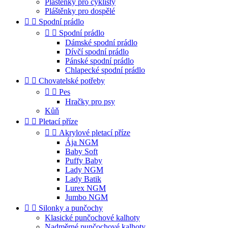
Pláštěnky pro cyklisty
Pláštěnky pro dospělé


Spodní prádlo


Spodní prádlo
Dámské spodní prádlo
Dívčí spodní prádlo
Pánské spodní prádlo
Chlapecké spodní prádlo


Chovatelské potřeby


Pes
Hračky pro psy
Kůň


Pletací příze


Akrylové pletací příze
Ája NGM
Baby Soft
Puffy Baby
Lady NGM
Lady Batik
Lurex NGM
Jumbo NGM


Silonky a punčochy
Klasické punčochové kalhoty
Nadměrné punčochové kalhoty