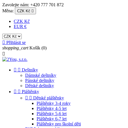
Zavolejte nám:
+420 777 701 872
Měna:
CZK Kč

CZK Kč
EUR €

Přihlásit se
shopping_cart
Košík
(0)



Deštníky
Dámské deštníky
Pánské deštníky
Dětské deštníky


Pláštěnky


Dětské pláštěnky
Pláštěnky 3-4 roky
Pláštěnky 4-5 let
Pláštěnky 5-6 let
Pláštěnky 6-7 let
Pláštěnky pro školní děti