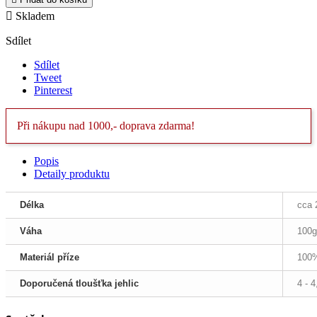

Skladem
Sdílet
Sdílet
Tweet
Pinterest
Při nákupu nad 1000,- doprava zdarma!
Popis
Detaily produktu
Délka
cca
Váha
100g
Materiál příze
100%
Doporučená tloušťka jehlic
4 - 4