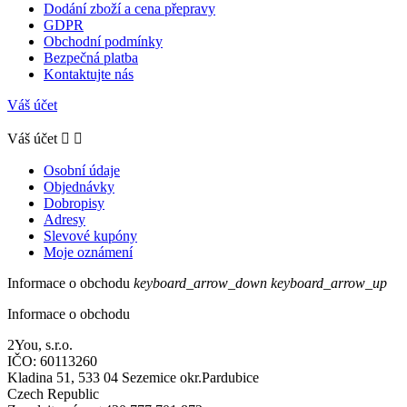
Dodání zboží a cena přepravy
GDPR
Obchodní podmínky
Bezpečná platba
Kontaktujte nás
Váš účet
Váš účet


Osobní údaje
Objednávky
Dobropisy
Adresy
Slevové kupóny
Moje oznámení
Informace o obchodu
keyboard_arrow_down
keyboard_arrow_up
Informace o obchodu
2You, s.r.o.
IČO: 60113260
Kladina 51, 533 04 Sezemice okr.Pardubice
Czech Republic