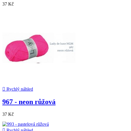
37 Kč

Rychlý náhled
967 - neon růžová
37 Kč

Rychlý náhled