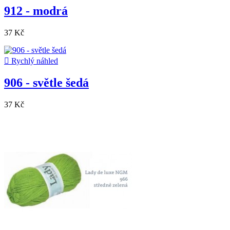
912 - modrá
37 Kč

Rychlý náhled
906 - světle šedá
37 Kč