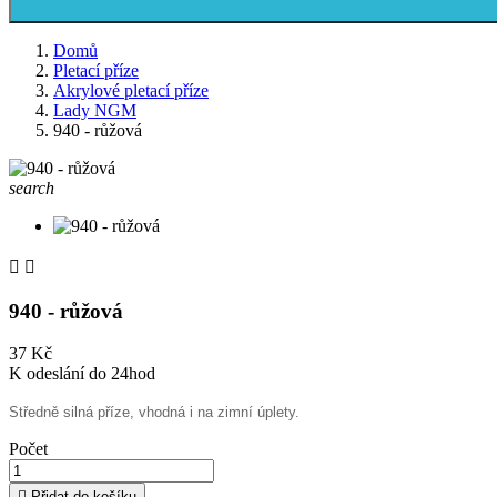
Domů
Pletací příze
Akrylové pletací příze
Lady NGM
940 - růžová
search


940 - růžová
37 Kč
K odeslání do 24hod
Středně silná příze, vhodná i na zimní úplety.
Počet

Přidat do košíku