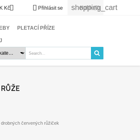
shopping_cart


Košík
(0)
K Kč
Přihlásit se
EBY
PLETACÍ PŘÍZE
J
 RŮŽE
 drobných červených růžiček