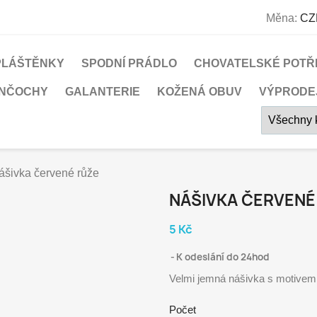
Měna:
CZ
PLÁŠTĚNKY
SPODNÍ PRÁDLO
CHOVATELSKÉ POTŘ
UNČOCHY
GALANTERIE
KOŽENÁ OBUV
VÝPRODE
ášivka červené růže
NÁŠIVKA ČERVENÉ
5 Kč
K odeslání do 24hod
Velmi jemná nášivka s motivem
Počet