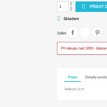

PŘIDAT 

Skladem
Sdílet
Při nákupu nad 1000,- dopra
Popis
Detaily prod
Velikost 2cm