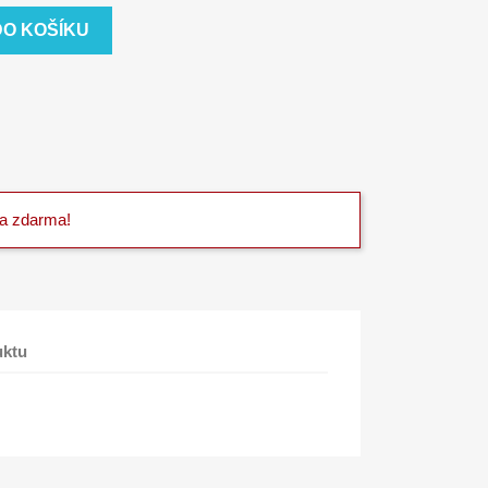
DO KOŠÍKU
va zdarma!
uktu