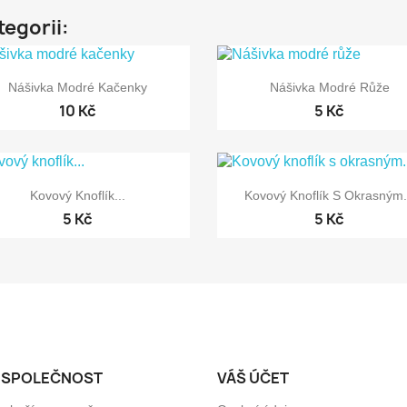
tegorii:


Rychlý náhled
Rychlý náhled
Nášivka Modré Kačenky
Nášivka Modré Růže
10 Kč
5 Kč


Rychlý náhled
Rychlý náhled
Kovový Knoflík...
Kovový Knoflík S Okrasným.
5 Kč
5 Kč
 SPOLEČNOST
VÁŠ ÚČET