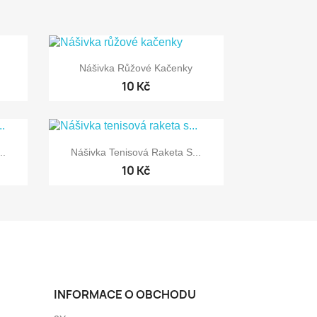

Rychlý náhled
Nášivka Růžové Kačenky
10 Kč

Rychlý náhled
..
Nášivka Tenisová Raketa S...
10 Kč
INFORMACE O OBCHODU