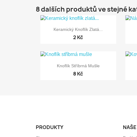
8 dalších produktů ve stejné ka

Rychlý náhled
Keramický Knoflík Zlatá...
2 Kč

Rychlý náhled
Knoflík Stříbrná Mušle
8 Kč
PRODUKTY
NAŠE