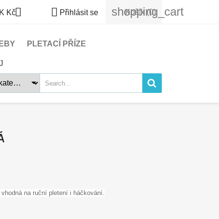
shopping_cart


Košík
(0)
K Kč
Přihlásit se
EBY
PLETACÍ PŘÍZE
J
Á
 vhodná na ruční pletení i háčkování.