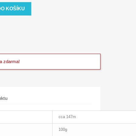
DO KOŠÍKU
va zdarma!
uktu
cca 147m
100g