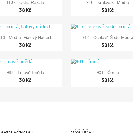


Rychlý náhled
Rychlý náhled
1107 - Ostrá Rezatá
916 - Královská Modrá
38 Kč
38 Kč


Rychlý náhled
Rychlý náhled
913 - Modrá, Fialový Nádech
917 - Ocelově Šedo-Modr
38 Kč
38 Kč


Rychlý náhled
Rychlý náhled
983 - Tmavě Hnědá
901 - Černá
38 Kč
38 Kč
 SPOLEČNOST
VÁŠ ÚČET