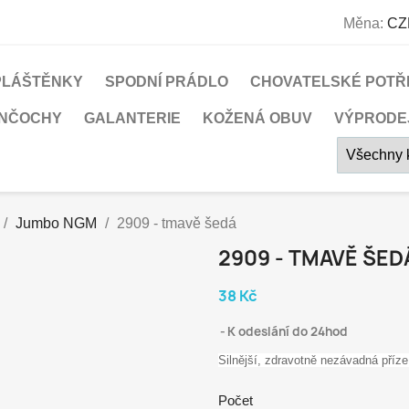
Měna:
CZ
PLÁŠTĚNKY
SPODNÍ PRÁDLO
CHOVATELSKÉ POTŘ
UNČOCHY
GALANTERIE
KOŽENÁ OBUV
VÝPRODE
Jumbo NGM
2909 - tmavě šedá
2909 - TMAVĚ ŠED
38 Kč
K odeslání do 24hod
Silnější, zdravotně nezávadná příze
Počet