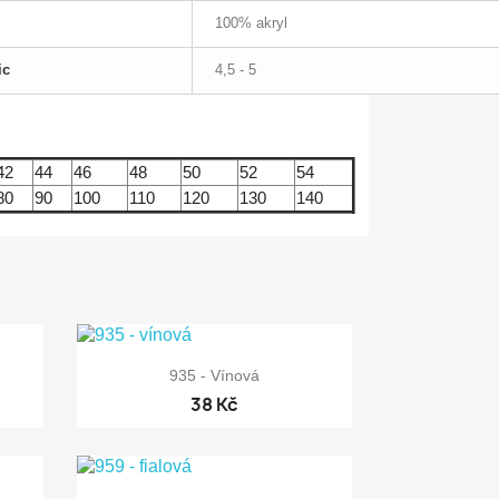
100% akryl
ic
4,5 - 5
42
44
46
48
50
52
54
80
90
100
110
120
130
140

Rychlý náhled
935 - Vínová
38 Kč