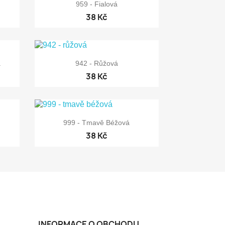

Rychlý náhled
959 - Fialová
38 Kč

Rychlý náhled
á
942 - Růžová
38 Kč

Rychlý náhled
999 - Tmavě Béžová
38 Kč
INFORMACE O OBCHODU