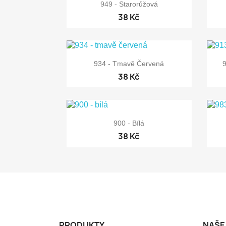

Rychlý náhled
949 - Starorůžová
38 Kč

Rychlý náhled
934 - Tmavě Červená
38 Kč

Rychlý náhled
900 - Bílá
38 Kč
PRODUKTY
NAŠE