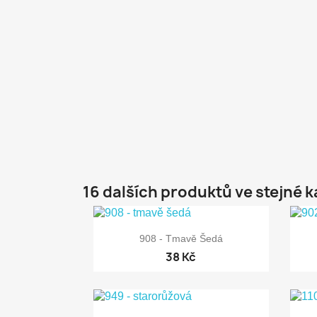
16 dalších produktů ve stejné k

Rychlý náhled
908 - Tmavě Šedá
38 Kč