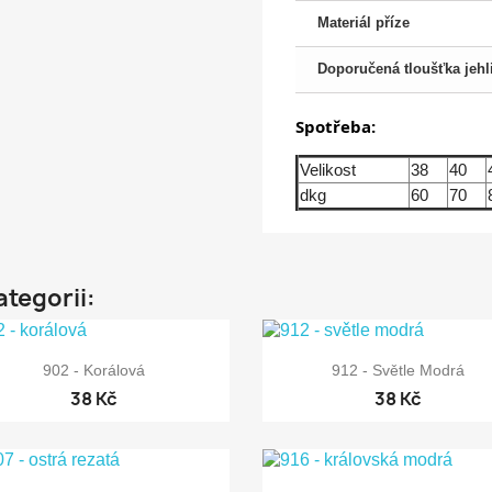
Materiál příze
Doporučená tloušťka jehl
Spotřeba:
Velikost
38
40
dkg
60
70
ategorii:


Rychlý náhled
Rychlý náhled
902 - Korálová
912 - Světle Modrá
38 Kč
38 Kč