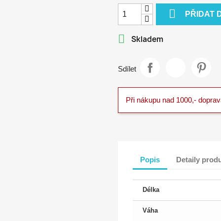

PŘIDAT 

Skladem
Sdílet
Při nákupu nad 1000,- dopra
Popis
Detaily prod
Délka
Váha