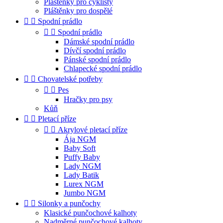
Pláštěnky pro cyklisty
Pláštěnky pro dospělé


Spodní prádlo


Spodní prádlo
Dámské spodní prádlo
Dívčí spodní prádlo
Pánské spodní prádlo
Chlapecké spodní prádlo


Chovatelské potřeby


Pes
Hračky pro psy
Kůň


Pletací příze


Akrylové pletací příze
Ája NGM
Baby Soft
Puffy Baby
Lady NGM
Lady Batik
Lurex NGM
Jumbo NGM


Silonky a punčochy
Klasické punčochové kalhoty
Nadměrné punčochové kalhoty