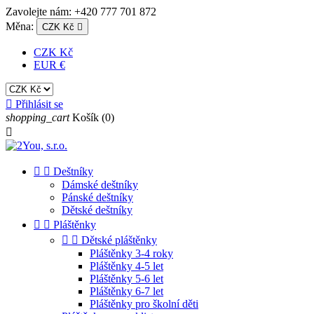
Zavolejte nám:
+420 777 701 872
Měna:
CZK Kč

CZK Kč
EUR €

Přihlásit se
shopping_cart
Košík
(0)



Deštníky
Dámské deštníky
Pánské deštníky
Dětské deštníky


Pláštěnky


Dětské pláštěnky
Pláštěnky 3-4 roky
Pláštěnky 4-5 let
Pláštěnky 5-6 let
Pláštěnky 6-7 let
Pláštěnky pro školní děti