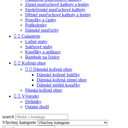
Zimní punčochové kalhoty a legíny
Společenské punčochové kalhoty
Dětské punčochové kalhoty a legíny
Ponožky a ťapky
Podkolenky
Dámské punčochy


Galanterie
Lněné stuhy
Saténové stuhy
Knoflíky a aplikace
Bambule na čepice


Kožená obuv


Dámská kožená obuv
Dámské kožené lodičky
Dámská kožená zimní obuv
Dámské módní kozačky
Pánská kožená obuv


Výprodej
Deštníky
Ostatní zboží
search
Všechny kategorie