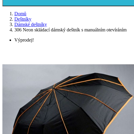
Domů
Deštníky
Dámské deštníky
306 Neon skládací dámský deštník s manuálním otevíráním
Výprodej!