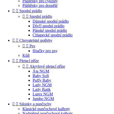
Pláštěnky pro cyklisty
Pláštěnky pro dospělé


Spodní prádlo


Spodní prádlo
Dámské spodní prádlo
Dívčí spodní prádlo
Pánské spodní prádlo
Chlapecké spodní prádlo


Chovatelské potřeby


Pes
Hračky pro psy
Kůň


Pletací příze


Akrylové pletací příze
Ája NGM
Baby Soft
Puffy Baby
Lady NGM
Lady Batik
Lurex NGM
Jumbo NGM


Silonky a punčochy
Klasické punčochové kalhoty
Nadměrné punčochové kalhoty