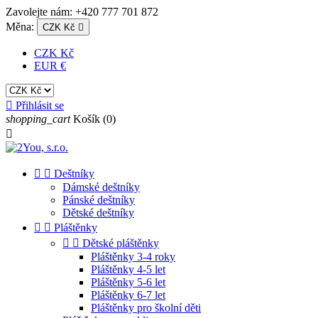
Zavolejte nám:
+420 777 701 872
Měna:
CZK Kč

CZK Kč
EUR €

Přihlásit se
shopping_cart
Košík
(0)



Deštníky
Dámské deštníky
Pánské deštníky
Dětské deštníky


Pláštěnky


Dětské pláštěnky
Pláštěnky 3-4 roky
Pláštěnky 4-5 let
Pláštěnky 5-6 let
Pláštěnky 6-7 let
Pláštěnky pro školní děti