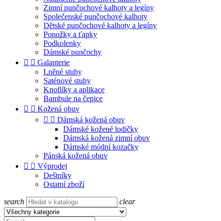
Zimní punčochové kalhoty a legíny
Společenské punčochové kalhoty
Dětské punčochové kalhoty a legíny
Ponožky a ťapky
Podkolenky
Dámské punčochy


Galanterie
Lněné stuhy
Saténové stuhy
Knoflíky a aplikace
Bambule na čepice


Kožená obuv


Dámská kožená obuv
Dámské kožené lodičky
Dámská kožená zimní obuv
Dámské módní kozačky
Pánská kožená obuv


Výprodej
Deštníky
Ostatní zboží
search
clear