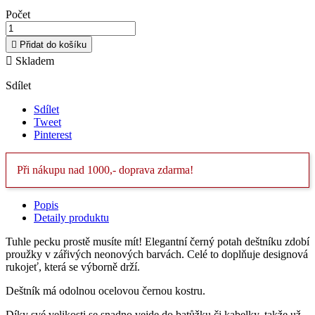
Počet

Přidat do košíku

Skladem
Sdílet
Sdílet
Tweet
Pinterest
Při nákupu nad 1000,- doprava zdarma!
Popis
Detaily produktu
Tuhle pecku prostě musíte mít! Elegantní černý potah deštníku zdobí
proužky v zářivých neonových barvách. Celé to doplňuje designová
rukojeť, která se výborně drží.
Deštník má odolnou ocelovou černou kostru.
Díky své velikosti se snadno vejde do batůžku či kabelky, takže už