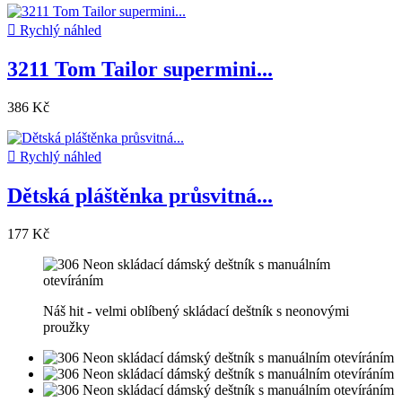

Rychlý náhled
3211 Tom Tailor supermini...
386 Kč

Rychlý náhled
Dětská pláštěnka průsvitná...
177 Kč
Náš hit - velmi oblíbený skládací deštník s neonovými
proužky