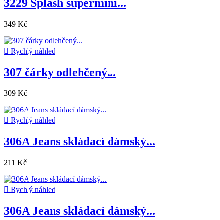
3229 Splash supermini...
349 Kč

Rychlý náhled
307 čárky odlehčený...
309 Kč

Rychlý náhled
306A Jeans skládací dámský...
211 Kč

Rychlý náhled
306A Jeans skládací dámský...