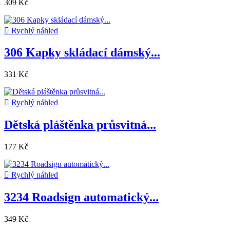
309 Kč

Rychlý náhled
306 Kapky skládací dámský...
331 Kč

Rychlý náhled
Dětská pláštěnka průsvitná...
177 Kč

Rychlý náhled
3234 Roadsign automatický...
349 Kč