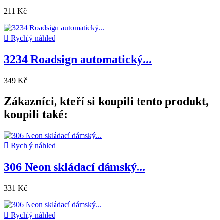
211 Kč

Rychlý náhled
3234 Roadsign automatický...
349 Kč
Zákazníci, kteří si koupili tento produkt,
koupili také:

Rychlý náhled
306 Neon skládací dámský...
331 Kč

Rychlý náhled