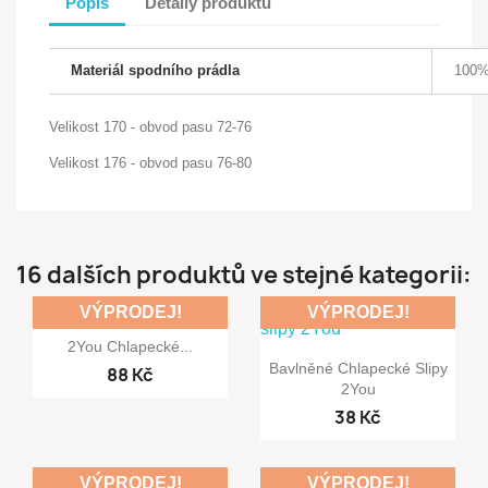
Popis
Detaily produktu
Materiál spodního prádla
100%
Velikost 170 - obvod pasu 72-76
Velikost 176 - obvod pasu 76-80
16 dalších produktů ve stejné kategorii:
VÝPRODEJ!
VÝPRODEJ!

Rychlý náhled
2You Chlapecké...

Rychlý náhled
Bavlněné Chlapecké Slipy
88 Kč
2You
38 Kč
VÝPRODEJ!
VÝPRODEJ!