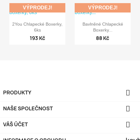
VÝPRODEJ!
VÝPRODEJ!


Rychlý náhled
Rychlý náhled
2You Chlapecké Boxerky,
Bavlněné Chlapecké
6ks
Boxerky...
193 Kč
88 Kč

PRODUKTY

NAŠE SPOLEČNOST

VÁŠ ÚČET