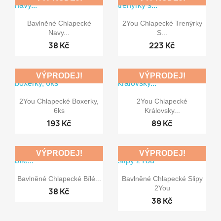


Rychlý náhled
Rychlý náhled
Bavlněné Chlapecké
2You Chlapecké Trenýrky
Navy...
S...
38 Kč
223 Kč
VÝPRODEJ!
VÝPRODEJ!


Rychlý náhled
Rychlý náhled
2You Chlapecké Boxerky,
2You Chlapecké
6ks
Královsky...
193 Kč
89 Kč
VÝPRODEJ!
VÝPRODEJ!


Rychlý náhled
Rychlý náhled
Bavlněné Chlapecké Bílé...
Bavlněné Chlapecké Slipy
2You
38 Kč
38 Kč