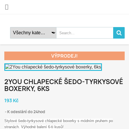

VÝPRODEJ!
2YOU CHLAPECKÉ ŠEDO-TYRKYSOVÉ
BOXERKY, 6KS
193 Kč
K odeslání do 24hod
Stylové šedo-tyrkysové chlapecké boxerky s módním pruhem po
stranách. Výhodné balení 6-ti kusů!