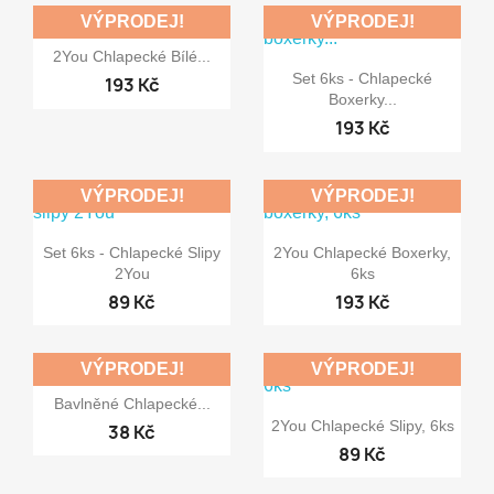
VÝPRODEJ!
VÝPRODEJ!

Rychlý náhled
2You Chlapecké Bílé...

Rychlý náhled
Set 6ks - Chlapecké
193 Kč
Boxerky...
193 Kč
VÝPRODEJ!
VÝPRODEJ!


Rychlý náhled
Rychlý náhled
Set 6ks - Chlapecké Slipy
2You Chlapecké Boxerky,
2You
6ks
89 Kč
193 Kč
VÝPRODEJ!
VÝPRODEJ!

Rychlý náhled
Bavlněné Chlapecké...

Rychlý náhled
2You Chlapecké Slipy, 6ks
38 Kč
89 Kč