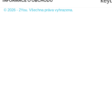
key
INFORMACE O OBCHODU
© 2026 - 2You. Všechna práva vyhrazena.