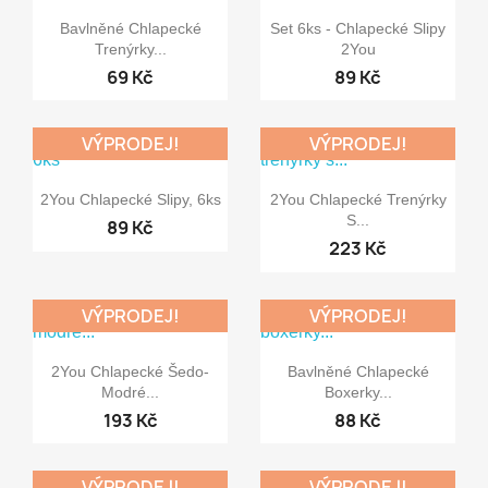


Rychlý náhled
Rychlý náhled
Bavlněné Chlapecké
Set 6ks - Chlapecké Slipy
Trenýrky...
2You
69 Kč
89 Kč
VÝPRODEJ!
VÝPRODEJ!


Rychlý náhled
Rychlý náhled
2You Chlapecké Slipy, 6ks
2You Chlapecké Trenýrky
S...
89 Kč
223 Kč
VÝPRODEJ!
VÝPRODEJ!


Rychlý náhled
Rychlý náhled
2You Chlapecké Šedo-
Bavlněné Chlapecké
Modré...
Boxerky...
193 Kč
88 Kč
VÝPRODEJ!
VÝPRODEJ!