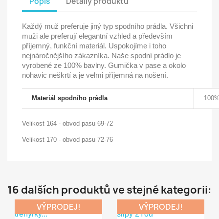
Popis
Detaily produktu
Každý muž preferuje jiný typ spodního prádla. Všichni
muži ale preferují elegantní vzhled a především
příjemný, funkční materiál. Uspokojíme i toho
nejnáročnějšího zákazníka. Naše spodní prádlo je
vyrobené ze 100% bavlny. Gumička v pase a okolo
nohavic neškrtí a je velmi příjemná na nošení.
Materiál spodního prádla
100%
Velikost 164 - obvod pasu 69-72
Velikost 170 - obvod pasu 72-76
16 dalších produktů ve stejné kategorii:
VÝPRODEJ!
VÝPRODEJ!