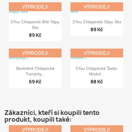
VÝPRODEJ!
VÝPRODEJ!


Rychlý náhled
Rychlý náhled
2You Chlapecké Bílé Slipy,
2You Chlapecké Slipy, 6ks
6ks
89 Kč
89 Kč
VÝPRODEJ!
VÝPRODEJ!


Rychlý náhled
Rychlý náhled
Bavlněné Chlapecké
2You Chlapecké Šedo-
Trenýrky...
Modré...
69 Kč
88 Kč
Zákazníci, kteří si koupili tento
produkt, koupili také:
VÝPRODEJ!
VÝPRODEJ!