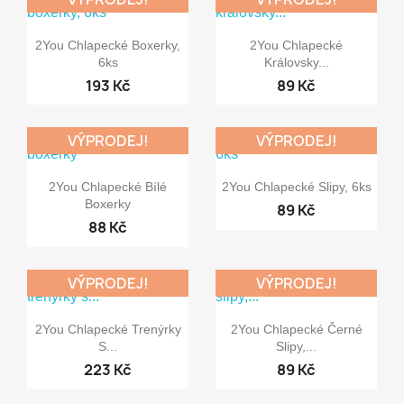


Rychlý náhled
Rychlý náhled
2You Chlapecké Boxerky,
2You Chlapecké
6ks
Královsky...
193 Kč
89 Kč
VÝPRODEJ!
VÝPRODEJ!


Rychlý náhled
Rychlý náhled
2You Chlapecké Bílé
2You Chlapecké Slipy, 6ks
Boxerky
89 Kč
88 Kč
VÝPRODEJ!
VÝPRODEJ!


Rychlý náhled
Rychlý náhled
2You Chlapecké Trenýrky
2You Chlapecké Černé
S...
Slipy,...
223 Kč
89 Kč