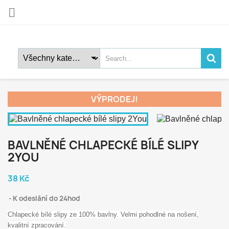

VÝPRODEJ!
BAVLNĚNÉ CHLAPECKÉ BÍLÉ SLIPY
2YOU
38 Kč
K odeslání do 24hod
Chlapecké bílé slipy ze 100% bavlny. Velmi pohodlné na nošení,
kvalitní zpracování.