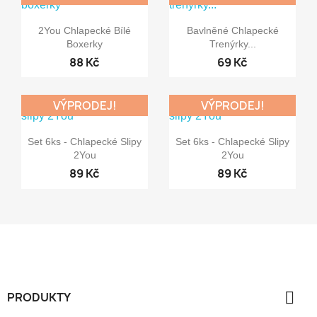


Rychlý náhled
Rychlý náhled
2You Chlapecké Bílé
Bavlněné Chlapecké
Boxerky
Trenýrky...
88 Kč
69 Kč
VÝPRODEJ!
VÝPRODEJ!


Rychlý náhled
Rychlý náhled
Set 6ks - Chlapecké Slipy
Set 6ks - Chlapecké Slipy
2You
2You
89 Kč
89 Kč

PRODUKTY