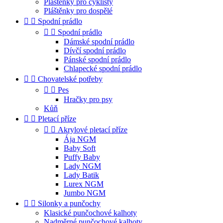
Pláštěnky pro cyklisty
Pláštěnky pro dospělé


Spodní prádlo


Spodní prádlo
Dámské spodní prádlo
Dívčí spodní prádlo
Pánské spodní prádlo
Chlapecké spodní prádlo


Chovatelské potřeby


Pes
Hračky pro psy
Kůň


Pletací příze


Akrylové pletací příze
Ája NGM
Baby Soft
Puffy Baby
Lady NGM
Lady Batik
Lurex NGM
Jumbo NGM


Silonky a punčochy
Klasické punčochové kalhoty
Nadměrné punčochové kalhoty