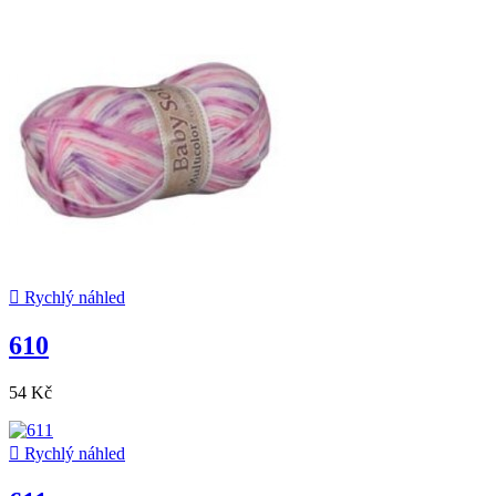

Rychlý náhled
610
54 Kč

Rychlý náhled