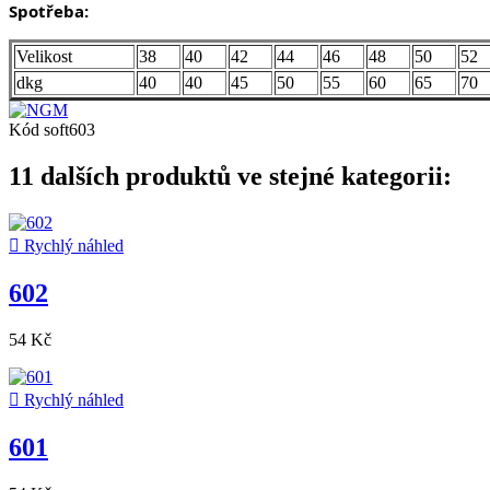
Spotřeba:
Velikost
38
40
42
44
46
48
50
52
dkg
40
40
45
50
55
60
65
70
Kód
soft603
11 dalších produktů ve stejné kategorii:

Rychlý náhled
602
54 Kč

Rychlý náhled
601