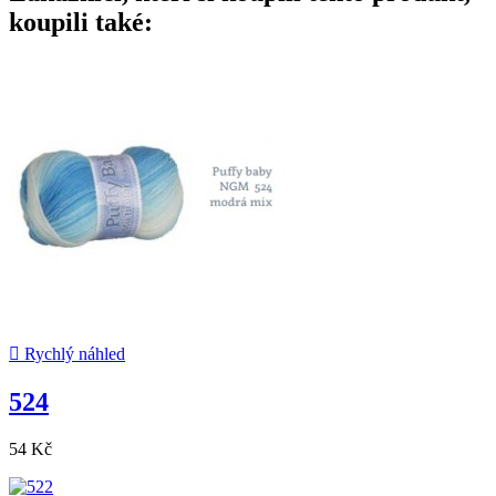
koupili také:

Rychlý náhled
524
54 Kč