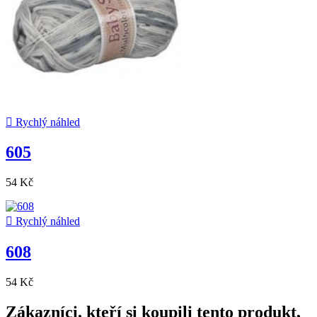

Rychlý náhled
605
54 Kč

Rychlý náhled
608
54 Kč
Zákazníci, kteří si koupili tento produkt,